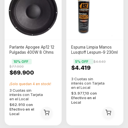
Parlante Apogee Ap12 12
Espuma Limpia Manos
Pulgadas 400W 8 Ohms
Lusqtoff Lespum-9 230ml
10
% OFF
5
% OFF
$4.649
$77.900
$4.419
$69.900
¡Solo quedan
4
en stock!
$3.977,10
con
Efectivo en el
Local
$62.910
con
Efectivo en el
Local