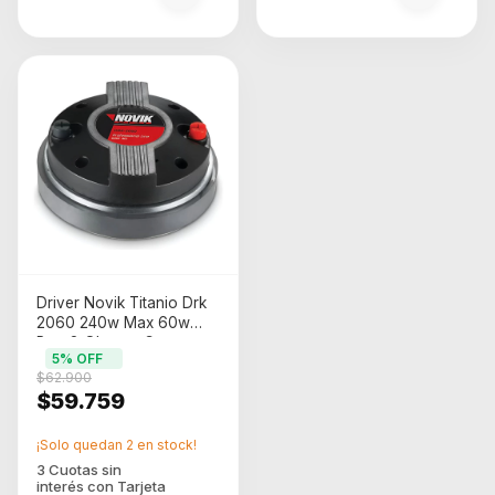
Driver Novik Titanio Drk
2060 240w Max 60w
Rms 8 Ohms + Capa
5
% OFF
$62.900
$59.759
¡Solo quedan
2
en stock!