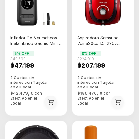
Inflador De Neumaticos
Aspiradora Samsung
Inalambrico Gadnic Mini
Vcma20cc 1.5l 220v
Recargable Negro
2000w Sin Bolsa - Rojo
5
% OFF
8
% OFF
$49.599
$224.910
$47.199
$207.189
$42.479,10
con
$186.470,10
con
Efectivo en el
Efectivo en el
Local
Local