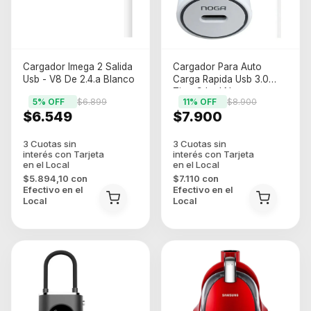
Cargador Imega 2 Salida
Cargador Para Auto
Usb - V8 De 2.4.a Blanco
Carga Rapida Usb 3.0
Tipo C Led Noganet
5
% OFF
$6.899
11
% OFF
$8.900
Blanco
$6.549
$7.900
$5.894,10
con
$7.110
con
Efectivo en el
Efectivo en el
Local
Local