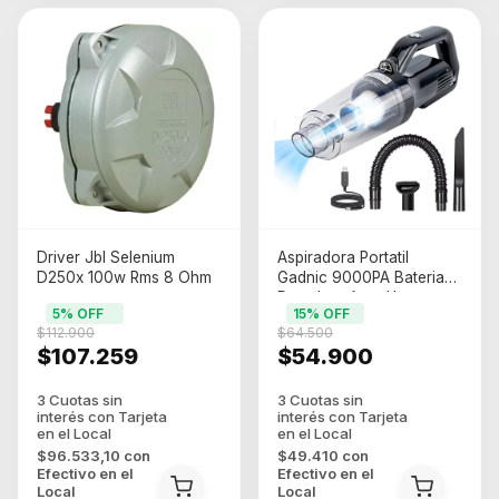
Driver Jbl Selenium
Aspiradora Portatil
D250x 100w Rms 8 Ohm
Gadnic 9000PA Bateria
Duradera Auto Hogar
5
% OFF
15
% OFF
(asp00032 )
$112.900
$64.500
$107.259
$54.900
$96.533,10
con
$49.410
con
Efectivo en el
Efectivo en el
Local
Local