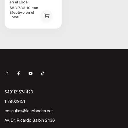
$53.783,10
con
Efectivo en el
Local
5491121574420
1138029151
consultas@lacobacha.net
Av. Dr. Ricardo Balbin 2436