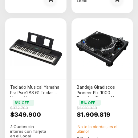
Local
Teclado Musical Yamaha
Bandeja Giradiscos
Psr Psre283 61 Teclas
Pioneer Plx-1000
Negro Negro
Traccion Directa Negra
6
% OFF
5
% OFF
Negro
$372.700
$2.010.338
$349.900
$1.909.819
¡No te lo pierdas, es el
último!