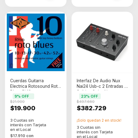
Cuerdas Guitarra
Interfaz De Audio Nux
Electrica Rotosound Roto
Nai24 Usb-c 2 Entradas 4
Blues Rh10
Salidas Color Negro
9
% OFF
23
% OFF
$21.900
$497.660
$19.900
$382.729
¡Solo quedan
2
en stock!
$17.910
con