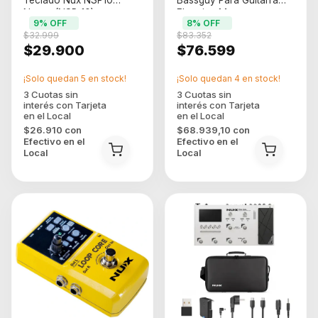
Teclado Nux NSP10
Bassguy Para Guitarra
Negro (NSP-10)
Electrica Marron
9
% OFF
8
% OFF
$32.999
$83.352
$29.900
$76.599
¡Solo quedan
5
en stock!
¡Solo quedan
4
en stock!
$26.910
con
$68.939,10
con
Efectivo en el
Efectivo en el
Local
Local