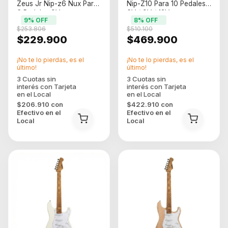
Zeus Jr Nip-z6 Nux Para
Nip-Z10 Para 10 Pedales
6 Pedales 9V
6V / 9V / 12V
9
% OFF
8
% OFF
500mA/300mA
$253.806
$510.100
$229.900
$469.900
¡No te lo pierdas, es el
¡No te lo pierdas, es el
último!
último!
$206.910
con
$422.910
con
Efectivo en el
Efectivo en el
Local
Local