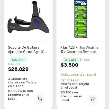
Soporte De Guitarra
Pilas A23 Philco Alcalina
Ajustable Guitto Ggs-01
12v Controles Remotos
Negro
Alarmas Portones
13
% OFF
13
% OFF
$4.000
$32.990
$3.500
$28.829
¡Solo quedan
2
en stock!
$25.946,10
con
$3.150
con
Efectivo en el
Efectivo en el
Local
Local