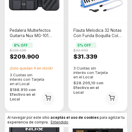
Pedalera Multiefectos
Flauta Melodica 32 Notas
Guitarra Nux MG-101
Con Funda Boquilla Color
Modeling Guitar
Azul Azul
8
% OFF
5
% OFF
Processor
$228.236
$32.990
$209.900
$31.339
¡Solo quedan
4
en stock!
$28.205,10
con
Efectivo en el
$188.910
con
Local
Efectivo en el
Local
Al navegar por este sitio
aceptás el uso de cookies
para agilizar tu
experiencia de compra.
Entendido