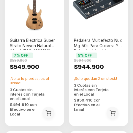
Guitarra Electrica Super
Pedalera Multiefecto Nux
Strato Newen Natural
Mg-50li Para Guitarra Y
Wood (F0941333100)
Bajo, Azul Azul Acero
7
% OFF
5
% OFF
$589.900
$994.900
$549.900
$944.900
¡No te lo pierdas, es el
¡Solo quedan
2
en stock!
último!
$850.410
con
$494.910
con
Efectivo en el
Efectivo en el
Local
Local