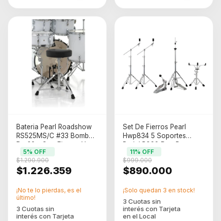
Bateria Pearl Roadshow
Set De Fierros Pearl
RS525MS/C #33 Bombo
Hwp834 5 Soportes
De 22 - Con Fierros Y
Pedal P930 Dos Boom
5
% OFF
11
% OFF
Platos Color Pura White
Metal
$1.290.900
$999.000
$1.226.359
$890.000
¡No te lo pierdas, es el
¡Solo quedan
3
en stock!
último!