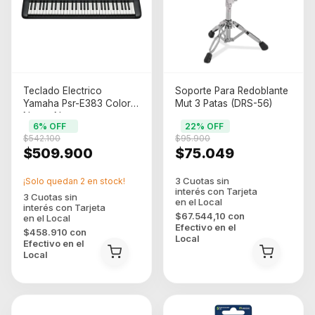
Teclado Electrico
Soporte Para Redoblante
Yamaha Psr-E383 Color
Mut 3 Patas (DRS-56)
Negro Negro
6
% OFF
22
% OFF
$542.100
$95.900
$509.900
$75.049
¡Solo quedan
2
en stock!
$67.544,10
con
Efectivo en el
$458.910
con
Local
Efectivo en el
Local