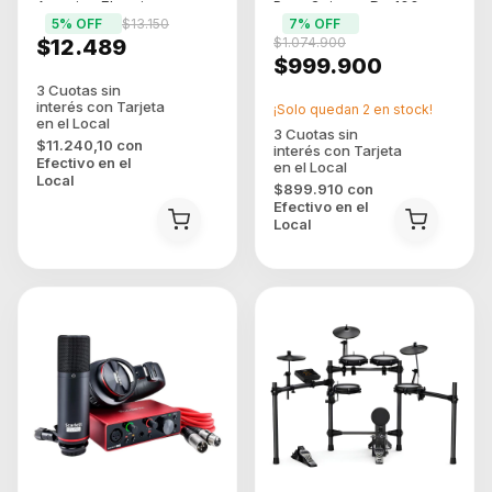
Acustica Electrica
Para Guitarra De 100w
5
% OFF
$13.150
7
% OFF
Color Negro/plata
$12.489
$1.074.900
$999.900
¡Solo quedan
2
en stock!
$11.240,10
con
Efectivo en el
Local
$899.910
con
Efectivo en el
Local