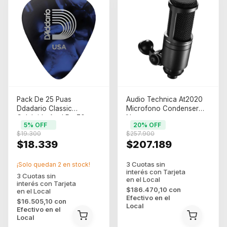
Pack De 25 Puas
Audio Technica At2020
Ddadario Classic
Microfono Condenser
Celuloide Azul De 70mm
Negro
5
% OFF
20
% OFF
Azul Mediano
$19.300
$257.900
$18.339
$207.189
¡Solo quedan
2
en stock!
$186.470,10
con
Efectivo en el
$16.505,10
con
Local
Efectivo en el
Local