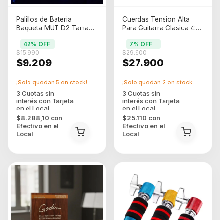
Palillos de Bateria
Cuerdas Tension Alta
Baqueta MUT D2 Tamano
Para Guitarra Clasica 4:4
5A Naylon blue luminoso
Godin High Definition
42
% OFF
7
% OFF
Strings 9367
$15.990
$29.900
$9.209
$27.900
¡Solo quedan
5
en stock!
¡Solo quedan
3
en stock!
$8.288,10
con
$25.110
con
Efectivo en el
Efectivo en el
Local
Local