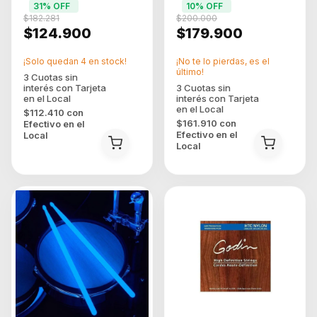
31
% OFF
10
% OFF
De Uso En La Tapa
Planeado + Accesorios
$182.281
$200.000
(pih048250)
$124.900
$179.900
¡Solo quedan
4
en stock!
¡No te lo pierdas, es el
último!
$112.410
con
$161.910
con
Efectivo en el
Efectivo en el
Local
Local