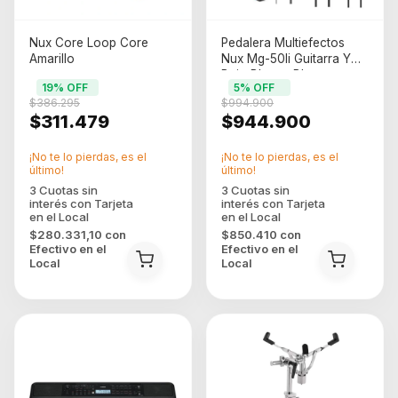
Nux Core Loop Core
Pedalera Multiefectos
Amarillo
Nux Mg-50li Guitarra Y
Bajo Blanca Blanco
19
% OFF
5
% OFF
$386.295
$994.900
$311.479
$944.900
¡No te lo pierdas, es el
¡No te lo pierdas, es el
último!
último!
$280.331,10
con
$850.410
con
Efectivo en el
Efectivo en el
Local
Local