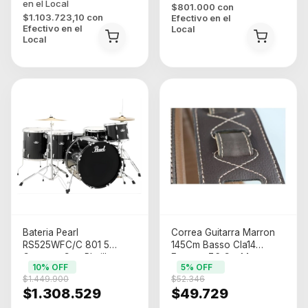
$801.000
con
$1.103.723,10
con
Efectivo en el
Efectivo en el
Local
Local
Bateria Pearl
Correa Guitarra Marron
RS525WFC/C 801 5
145Cm Basso Cla14
Cuerpos Con Platillos
Espuma 7.6 Cm Marron
10
% OFF
5
% OFF
Negra (2 Bultos)
Oscuro
$1.449.900
$52.346
$1.308.529
$49.729