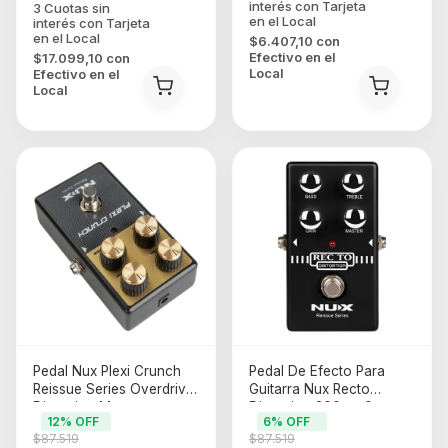
$6.407,10
con
Efectivo en el
$17.099,10
con
Local
Efectivo en el
Local
Pedal Nux Plexi Crunch
Pedal De Efecto Para
Reissue Series Overdrive
Guitarra Nux Recto
Distortion Marron
Distortion 300ma 9v
12
% OFF
6
% OFF
Negro
$87.519
$87.519