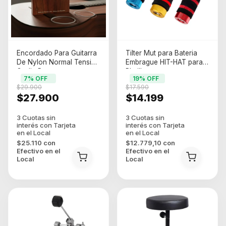
Encordado Para Guitarra
Tilter Mut para Bateria
De Nylon Normal Tension
Embrague HIT-HAT para
Godin Prem
Platillos
7
% OFF
19
% OFF
$29.900
$17.590
$27.900
$14.199
$25.110
con
$12.779,10
con
Efectivo en el
Efectivo en el
Local
Local