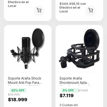
Efectivo en el
$344.456,10
con
Local
Efectivo en el
Local
Soporte Araña Shock
Soporte Araña
Mount Anti Pop Para
Shockmount Apta
Microfono At2020 Negro
Microfonos Lewitt Con
42
% OFF
5
% OFF
$7.490
Antipop Negro
$32.990
$7.119
$18.999