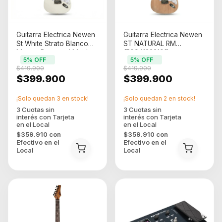
Guitarra Electrica Newen
Guitarra Electrica Newen
St White Strato Blanco
ST NATURAL RM
Mango Roaested Maple
(F0941333101)
5
% OFF
5
% OFF
(F0941333071)
$419.900
$419.900
$399.900
$399.900
¡Solo quedan
3
en stock!
¡Solo quedan
2
en stock!
$359.910
con
$359.910
con
Efectivo en el
Efectivo en el
Local
Local