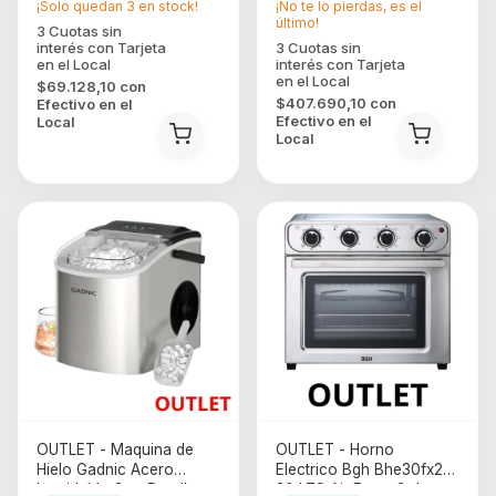
¡Solo quedan
3
en stock!
¡No te lo pierdas, es el
último!
$69.128,10
con
$407.690,10
con
Efectivo en el
Efectivo en el
Local
Local
OUTLET - Maquina de
OUTLET - Horno
Hielo Gadnic Acero
Electrico Bgh Bhe30fx24t
Inoxidable Con Detalles
30 LTS Air Fryer Color