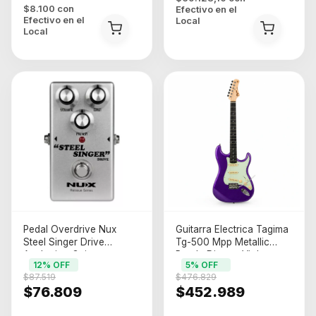
$8.100
con
Efectivo en el
Efectivo en el
Local
Local
Pedal Overdrive Nux
Guitarra Electrica Tagima
Steel Singer Drive
Tg-500 Mpp Metallic
Analogico Guitarra
Purple Diestro Violeta
12
% OFF
5
% OFF
Electrica Plateado
Oscuro Palo De Rosa
$87.519
$476.829
$76.809
$452.989