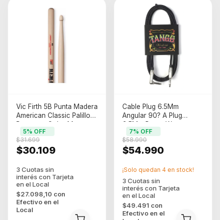
Vic Firth 5B Punta Madera
Cable Plug 6.5Mm
American Classic Palillos
Angular 90? A Plug
Baquetas Color Marron
6.5Mm Recto Western
5
% OFF
7
% OFF
Claro Material Del Palo
6Mts
$31.699
$58.990
Nogal
$30.109
$54.990
¡Solo quedan
4
en stock!
$27.098,10
con
Efectivo en el
$49.491
con
Local
Efectivo en el