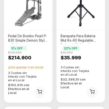
Pedal De Bombo Pearl P-
Banqueta Para Bateria
830 Simple Demon Style
Mut Ks-60 Regulable
a Cadena
Redonda Reforzada -
5
% OFF
22
% OFF
Negro
$225.990
$45.990
$214.900
$35.999
¡Solo quedan
3
en stock!
$32.399,10
con
Efectivo en el
$193.410
con
Local
Efectivo en el
Local