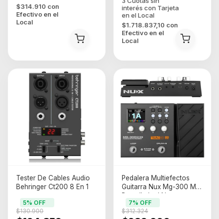
$314.910
con
Efectivo en el
Local
$1.718.837,10
con
Efectivo en el
Local
Tester De Cables Audio
Pedalera Multiefectos
Behringer Ct200 8 En 1
Guitarra Nux Mg-300 Mkii
Pantalla Led Negro
5
% OFF
7
% OFF
$130.900
$312.324