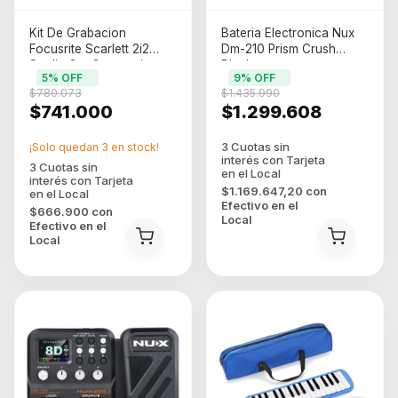
Kit De Grabacion
Bateria Electronica Nux
Focusrite Scarlett 2i2
Dm-210 Prism Crush
Studio 3ra Generaci
Black
5
% OFF
9
% OFF
Color Rojo Rojo/negro
$780.073
$1.435.990
$741.000
$1.299.608
¡Solo quedan
3
en stock!
$1.169.647,20
con
Efectivo en el
$666.900
con
Local
Efectivo en el
Local