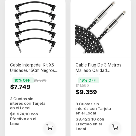
Cable Interpedal Kit X5
Cable Plug De 3 Metros
Unidades 15Cm Negros
Mallado Calidad
Mut Plug 6.5
Profesional Mut
10
% OFF
$8.590
19
% OFF
$7.749
$11.590
$9.359
$6.974,10
con
Efectivo en el
$8.423,10
con
Local
Efectivo en el
Local