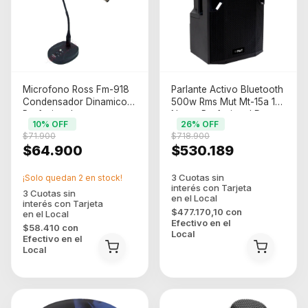
Microfono Ross Fm-918
Parlante Activo Bluetooth
Condensador Dinamico
500w Rms Mut Mt-15a 15
Profesional
Negro Profesional Dsp
10
% OFF
26
% OFF
$71.900
$718.900
$64.900
$530.189
¡Solo quedan
2
en stock!
$477.170,10
con
Efectivo en el
$58.410
con
Local
Efectivo en el
Local