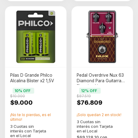
Pilas D Grande Philco
Pedal Overdrive Nux 63
Alcalina Blister x2 1,5V
Diamond Para Guitarra
Electrica Negro
10
% OFF
12
% OFF
$10.000
$87.519
$9.000
$76.809
¡No te lo pierdas, es el
¡Solo quedan
2
en stock!
último!
$69.128,10
con