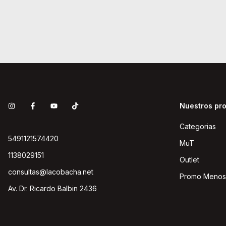
Nuestros pr
Categorias
5491121574420
MuT
1138029151
Outlet
consultas@lacobacha.net
Promo Menos
Av. Dr. Ricardo Balbin 2436