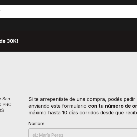
de 30K!
e San
Si te arrepentiste de una compra, podés pedir 
IO PRO
enviando este formulario
con tu número de o
OS
máximo hasta 10 días corridos desde que recibi
Nombre