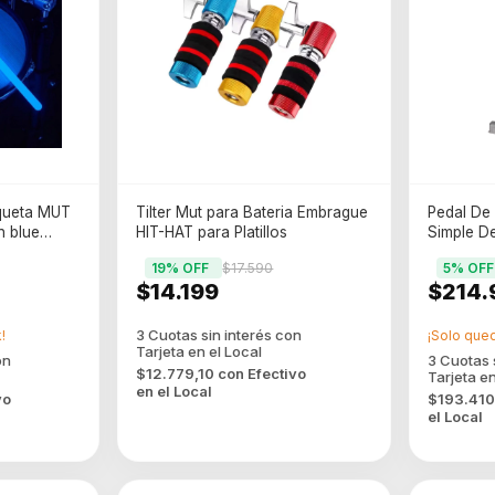
aqueta MUT
Tilter Mut para Bateria Embrague
Pedal De
 blue
HIT-HAT para Platillos
Simple D
19
% OFF
$17.590
5
% OFF
$14.199
$214.
!
¡Solo que
$12.779,10
con
Efectivo
en el Local
vo
$193.41
el Local