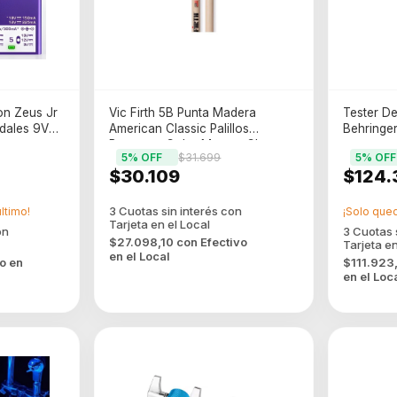
on Zeus Jr
Vic Firth 5B Punta Madera
Tester D
dales 9V
American Classic Palillos
Behringer
Baquetas Color Marron Claro
5
% OFF
$31.699
5
% OFF
Material Del Palo Nogal
$30.109
$124.
último!
¡Solo que
$27.098,10
con
Efectivo
en el Local
vo en
$111.923
en el Loc