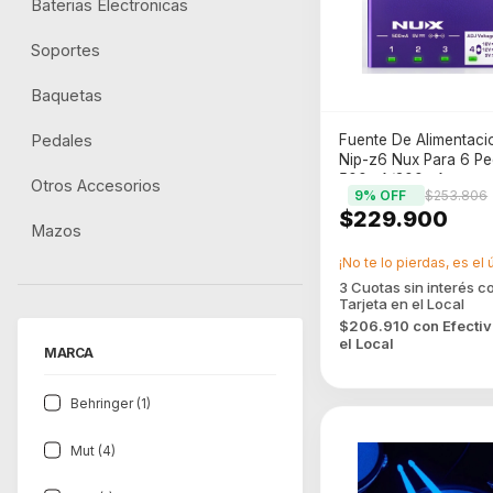
Baterias Electronicas
Soportes
Baquetas
Pedales
Fuente De Alimentaci
Nip-z6 Nux Para 6 Pe
500mA/300mA
Otros Accesorios
9
% OFF
$253.806
$229.900
Mazos
¡No te lo pierdas, es el 
$206.910
con
Efecti
el Local
MARCA
Behringer (1)
Mut (4)