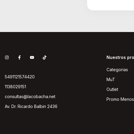
Nuestros pr
Categorias
5491121574420
MuT
1138029151
Outlet
consultas@lacobacha.net
Promo Menos
Av. Dr. Ricardo Balbin 2436