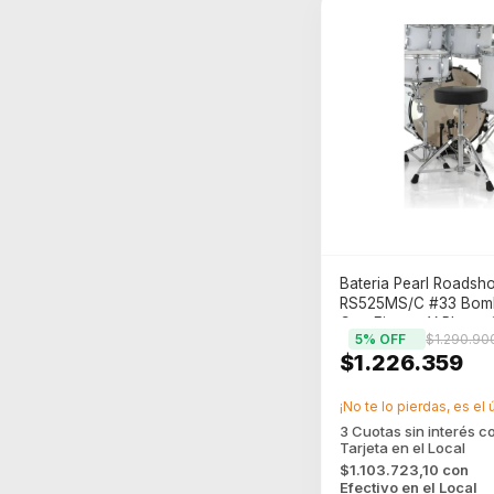
Bateria Pearl Roadsh
RS525MS/C #33 Bomb
Con Fierros Y Platos 
5
% OFF
$1.290.90
White
$1.226.359
¡No te lo pierdas, es el 
$1.103.723,10
con
Efectivo en el Local