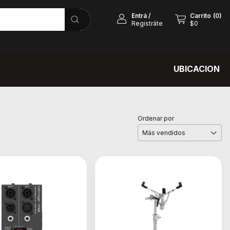
Entrá
/
Carrito
(
0
)
Registráte
$0
UBICACION
Ordenar por