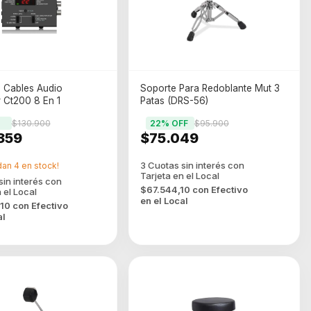
e Cables Audio
Soporte Para Redoblante Mut 3
 Ct200 8 En 1
Patas (DRS-56)
$130.900
22
% OFF
$95.900
359
$75.049
dan
4
en stock!
$67.544,10
con
Efectivo
en el Local
,10
con
Efectivo
al