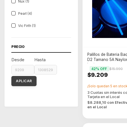
Nux (1)
Pearl (4)
Vic Firth (1)
PRECIO
Palillos de Bateria B
Desde
Hasta
D2 Tamano 5A Naylon
luminoso
42
% OFF
$15.990
$9.209
APLICAR
¡Solo quedan
5
en stock
$8.288,10
con
Efecti
en el Local