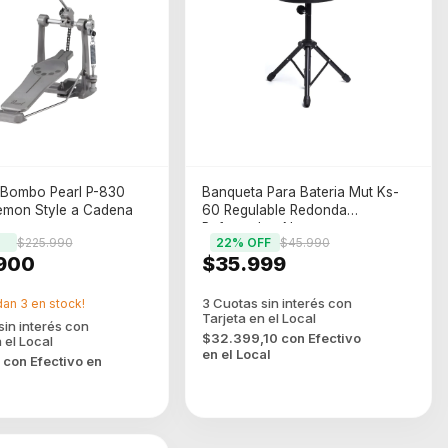
 Bombo Pearl P-830
Banqueta Para Bateria Mut Ks-
emon Style a Cadena
60 Regulable Redonda
Reforzada - Negro
$225.990
22
% OFF
$45.990
900
$35.999
dan
3
en stock!
$32.399,10
con
Efectivo
en el Local
0
con
Efectivo en