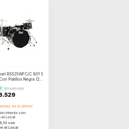
Pearl RS525WFC/C 801 5
on Platillos Negra (2
F
$1.449.900
8.529
ierdas, es el último!
76,10
con
en el Local