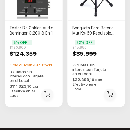
Tester De Cables Audio
Banqueta Para Bateria
Behringer Ct200 8 En 1
Mut Ks-60 Regulable
Redonda Reforzada -
5
% OFF
22
% OFF
Negro
$130.900
$45.990
$124.359
$35.999
¡Solo quedan
4
en stock!
$32.399,10
con
Efectivo en el
$111.923,10
con
Local
Efectivo en el
Local