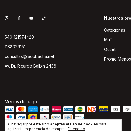
Nuestros pr
Categorias
5491121574420
MuT
1138029151
Outlet
consultas@lacobacha.net
Promo Menos
Av. Dr. Ricardo Balbin 2436
Medios de pago
Al navegar por este sitio
aceptás el uso de cookies
para
agilizar tu experiencia de compra.
Entendido