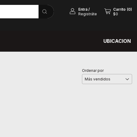
Entrá
/
Carrito
(
0
)
Registráte
$0
UBICACION
Ordenar por