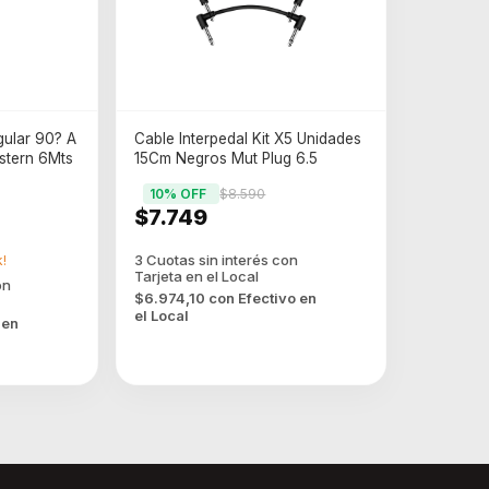
gular 90? A
Cable Interpedal Kit X5 Unidades
stern 6Mts
15Cm Negros Mut Plug 6.5
10
% OFF
$8.590
$7.749
!
$6.974,10
con
Efectivo en
el Local
 en