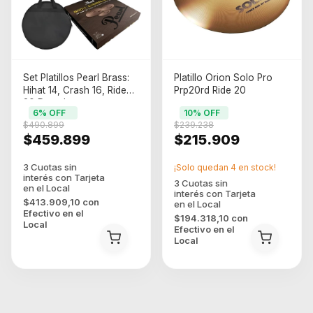
Set Platillos Pearl Brass:
Platillo Orion Solo Pro
Hihat 14, Crash 16, Ride
Prp20rd Ride 20
20 Dorado
6
% OFF
10
% OFF
$490.899
$239.238
$459.899
$215.909
¡Solo quedan
4
en stock!
$413.909,10
con
Efectivo en el
$194.318,10
con
Local
Efectivo en el
Local