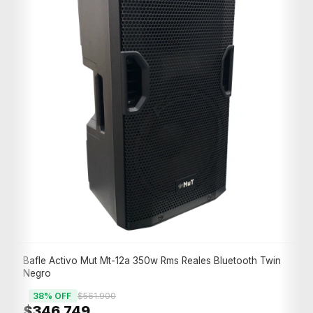
Bafle Activo Mut Mt-12a 350w Rms Reales Bluetooth Twin
Negro
38
% OFF
$561.900
$346.749