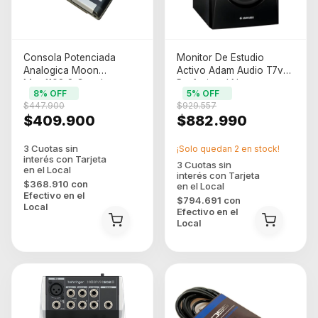
Consola Potenciada
Monitor De Estudio
Analogica Moon
Activo Adam Audio T7v
Mpm1108 8 Canales
Profesional Negro
8
% OFF
5
% OFF
500w Bluetooth Mp3
$447.900
$929.557
$409.900
$882.990
¡Solo quedan
2
en stock!
$368.910
con
Efectivo en el
$794.691
con
Local
Efectivo en el
Local