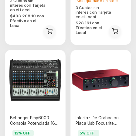
¡Solo quedan
5
en stock!
$403.208,10
con
Efectivo en el
$28.161
con
Local
Efectivo en el
Local
Behringer Pmp6000
Interfaz De Grabacion
Consola Potenciada 16
Placa Usb Focusrite
Canales 800 Watts X
Scarlett 2i2 4 Gn Color
13
% OFF
5
% OFF
Rojo