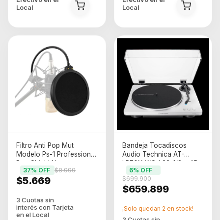
Local
Local
Filtro Anti Pop Mut
Bandeja Tocadiscos
Modelo Ps-1 Professional
Audio Technica AT-
Pop Shield Negro
LP70X-WS-I 33-1/3 y 45
37
% OFF
$8.999
6
% OFF
RPM
$5.669
$699.900
$659.899
¡Solo quedan
2
en stock!