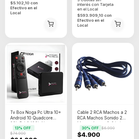
$5.102,10
con
Efectivo en el
Local
$593.909,10
con
Efectivo en el
Local
Tv Box Noga Pc Ultra 10+
Cable 2 RCA Machos a 2
Android 10 Quadcore
RCA Machos Sonido 2
2Gb Ddr3 16Gb Negro
Metros Arwen C-2 Lujo
13
% OFF
30
% OFF
$6.990
Estandar
2M
$74.900
$4.900