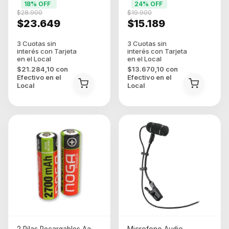
18
% OFF
24
% OFF
600mAh 10M M2420e1
Negro
$28.900
$19.900
$23.649
$15.189
$21.284,10
con
$13.670,10
con
Efectivo en el
Efectivo en el
Local
Local