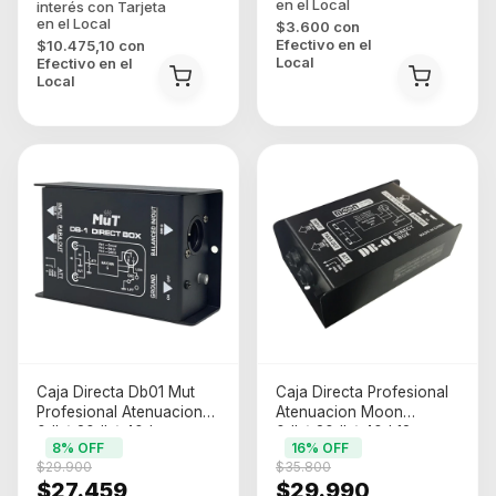
$3.600
con
Efectivo en el
$10.475,10
con
Local
Efectivo en el
Local
Caja Directa Db01 Mut
Caja Directa Profesional
Profesional Atenuacion
Atenuacion Moon
0db/-20db/-40d
0db/-20db/-40d 12
8
% OFF
16
% OFF
$29.900
$35.800
$27.459
$29.990