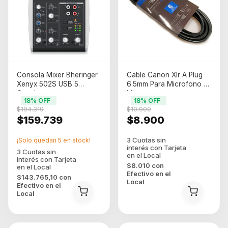
Consola Mixer Bheringer
Cable Canon Xlr A Plug
Xenyx 502S USB 5
6.5mm Para Microfono 6
Canales
Metros
18
% OFF
18
% OFF
$194.319
$10.900
$159.739
$8.900
¡Solo quedan
5
en stock!
$8.010
con
Efectivo en el
$143.765,10
con
Local
Efectivo en el
Local