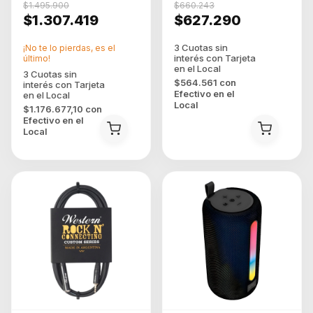
$1.495.900
$660.243
$1.307.419
$627.290
¡No te lo pierdas, es el
último!
$564.561
con
Efectivo en el
Local
$1.176.677,10
con
Efectivo en el
Local