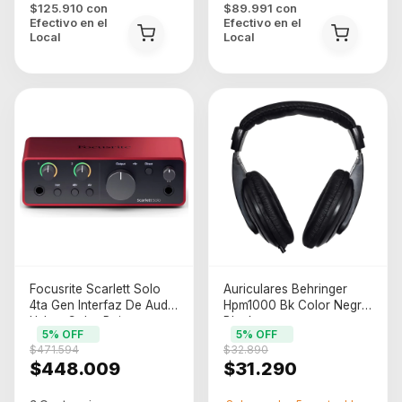
$125.910
con
$89.991
con
Efectivo en el
Efectivo en el
Local
Local
Focusrite Scarlett Solo
Auriculares Behringer
4ta Gen Interfaz De Audio
Hpm1000 Bk Color Negro
Usb-c Color Rojo
Black
5
% OFF
5
% OFF
$471.594
$32.890
$448.009
$31.290