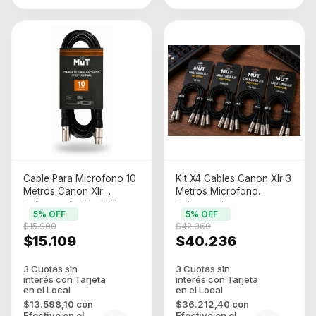
Cable Para Microfono 10
Kit X4 Cables Canon Xlr 3
Metros Canon Xlr
Metros Microfono
Balanceado Mut 10M
Balanceado
5
% OFF
5
% OFF
$15.900
$42.360
$15.109
$40.236
$13.598,10
con
$36.212,40
con
Efectivo en el
Efectivo en el