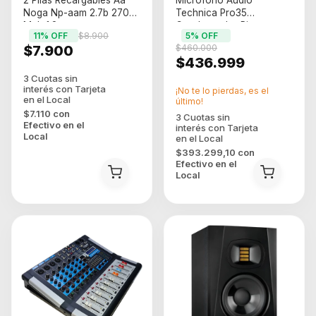
2 Pilas Recargables Aa
Microfono Audio
Noga Np-aam 2.7b 2700
Technica Pro35
Mah 1.2v
Condensador Pinza
11
% OFF
$8.900
5
% OFF
Instrumento Negro
$7.900
$460.000
$436.999
¡No te lo pierdas, es el
último!
$7.110
con
Efectivo en el
Local
$393.299,10
con
Efectivo en el
Local