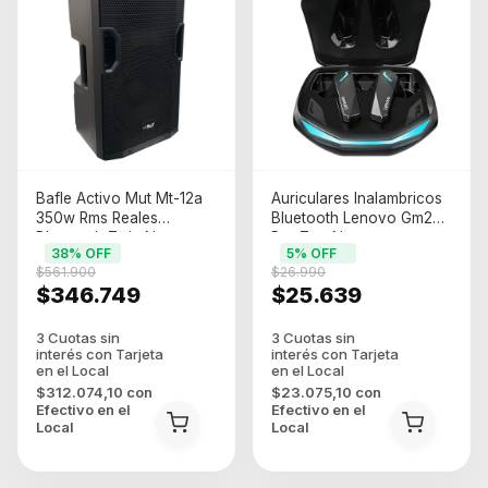
Bafle Activo Mut Mt-12a
Auriculares Inalambricos
350w Rms Reales
Bluetooth Lenovo Gm2
Bluetooth Twin Negro
Pro Tws Negro
38
% OFF
5
% OFF
$561.900
$26.990
$346.749
$25.639
$312.074,10
con
$23.075,10
con
Efectivo en el
Efectivo en el
Local
Local