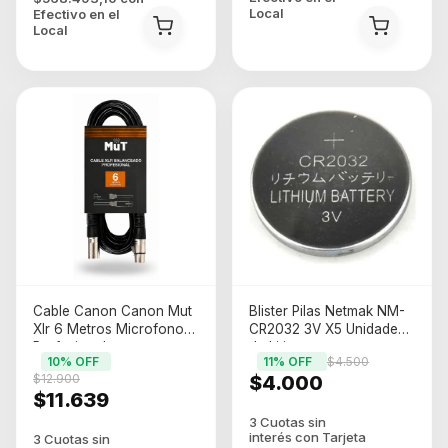
Local
Efectivo en el
Local
Cable Canon Canon Mut
Blister Pilas Netmak NM-
Xlr 6 Metros Microfono
CR2032 3V X5 Unidades
Profesional
de Litio
10
% OFF
11
% OFF
$4.500
$12.900
$4.000
$11.639