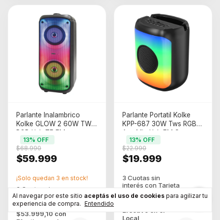
Parlante Inalambrico
Parlante Portatil Kolke
Kolke GLOW 2 60W TWS
KPP-687 30W Tws RGB
RGB Usb TF FM
Aux Mic Usb FM Soporte
13
% OFF
13
% OFF
Cel
$68.990
$22.990
$59.999
$19.999
¡Solo quedan
3
en stock!
Al navegar por este sitio
aceptás el uso de cookies
para agilizar tu
$17.999,10
con
experiencia de compra.
Entendido
Efectivo en el
$53.999,10
con
Local