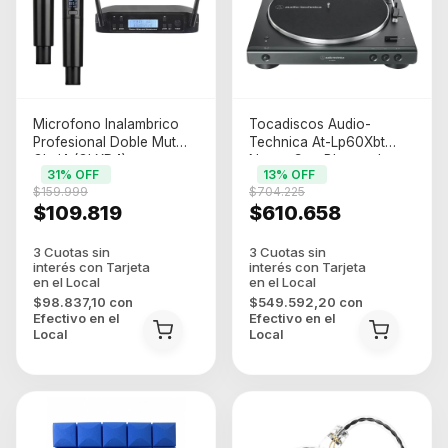
Microfono Inalambrico
Tocadiscos Audio-
Profesional Doble Mut
Technica At-Lp60Xbt
Glxd4 (GLXD4)
Negro Con Bluetooth
31
% OFF
13
% OFF
Negro
$159.999
$704.225
$109.819
$610.658
$98.837,10
con
$549.592,20
con
Efectivo en el
Efectivo en el
Local
Local