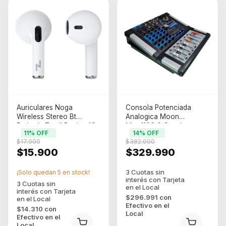
Auriculares Noga
Consola Potenciada
Wireless Stereo Bt
Analogica Moon
Earbuds Tactil Btwins 49
Mpm1106 6 Canales
11
% OFF
14
% OFF
Color Blanco
Bluetooth 250w
$17.900
$382.900
$15.900
$329.990
¡Solo quedan
5
en stock!
$296.991
con
Efectivo en el
$14.310
con
Local
Efectivo en el
Local