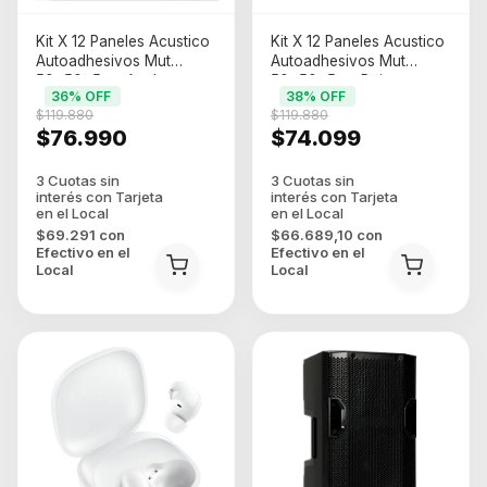
Kit X 12 Paneles Acustico
Kit X 12 Paneles Acustico
Autoadhesivos Mut
Autoadhesivos Mut
50x50x5cm Azul
50x50x5cm Rojo
36
% OFF
38
% OFF
$119.880
$119.880
$76.990
$74.099
$69.291
con
$66.689,10
con
Efectivo en el
Efectivo en el
Local
Local