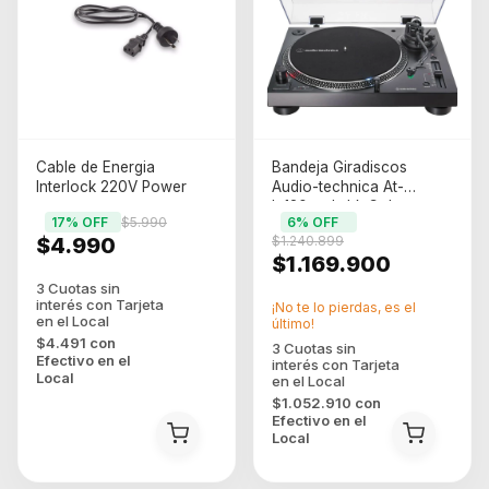
Cable de Energia
Bandeja Giradiscos
Interlock 220V Power
Audio-technica At-
lp120xusb-bk Color
17
% OFF
$5.990
6
% OFF
Negro
$4.990
$1.240.899
$1.169.900
¡No te lo pierdas, es el
último!
$4.491
con
Efectivo en el
Local
$1.052.910
con
Efectivo en el
Local