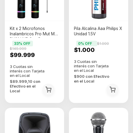
Kit x 2 Microfonos
Pila Alcalina Aaa Philips X
Inalambricos Pro Mut MT-
Unidad 1.5V
RH01 UHF Con Receptor
33
% OFF
0
% OFF
$1.000
$149.999
$1.000
$99.999
$900
con
Efectivo
en el Local
$89.999,10
con
Efectivo en el
Local