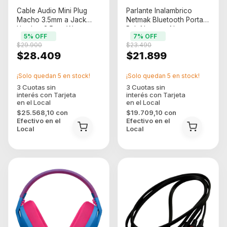
Cable Audio Mini Plug
Parlante Inalambrico
Macho 3.5mm a Jack
Netmak Bluetooth Portatil
Hembra 3.5mm Western
Rgb Nm-muv Negro
5
% OFF
7
% OFF
de 3M (3.5minijack30)
$29.900
$23.490
$28.409
$21.899
¡Solo quedan
5
en stock!
¡Solo quedan
5
en stock!
$25.568,10
con
$19.709,10
con
Efectivo en el
Efectivo en el
Local
Local