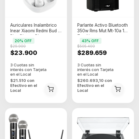
Auriculares Inalambrico
Parlante Activo Bluetooth
Inear Xiaomi Redmi Bud 6
350w Rms Mut Mt-10a 10
Play Blanco Blanco
Tws Negro
20
% OFF
43
% OFF
$29.900
$505.400
$23.900
$289.659
$21.510
con
$260.693,10
con
Efectivo en el
Efectivo en el
Local
Local