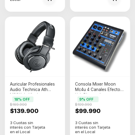
Auricular Profesionales
Consola Mixer Moon
Audio Technica Ath
Mc4u 4 Canales Efectos
M20X de Vincha
Usb Bluetooth
18
% OFF
9
% OFF
$169.900
$109.990
$139.900
$99.990