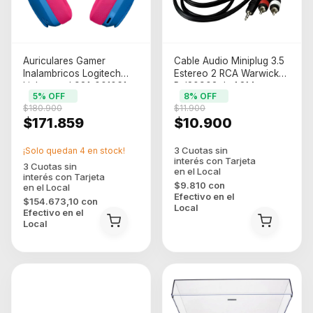
Auriculares Gamer
Cable Audio Miniplug 3.5
Inalambricos Logitech
Estereo 2 RCA Warwick
Lightspeed 981-001061
Rcl20903 de 1.8M
5
% OFF
8
% OFF
Azul
Profesional
$180.900
$11.900
$171.859
$10.900
¡Solo quedan
4
en stock!
$9.810
con
Efectivo en el
$154.673,10
con
Local
Efectivo en el
Local