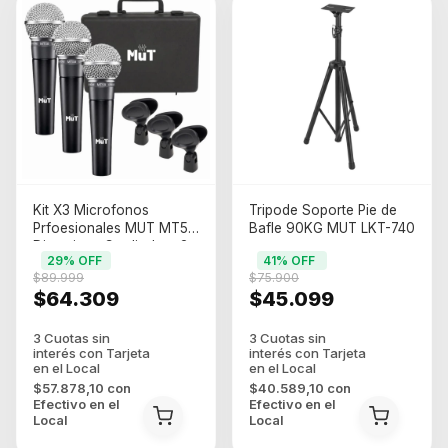
Kit X3 Microfonos
Tripode Soporte Pie de
Prfoesionales MUT MT58
Bafle 90KG MUT LKT-740
Dinamicos Cardiode + 3
29
% OFF
41
% OFF
Pipetas + Estuche
$89.999
$75.900
$64.309
$45.099
$57.878,10
con
$40.589,10
con
Efectivo en el
Efectivo en el
Local
Local