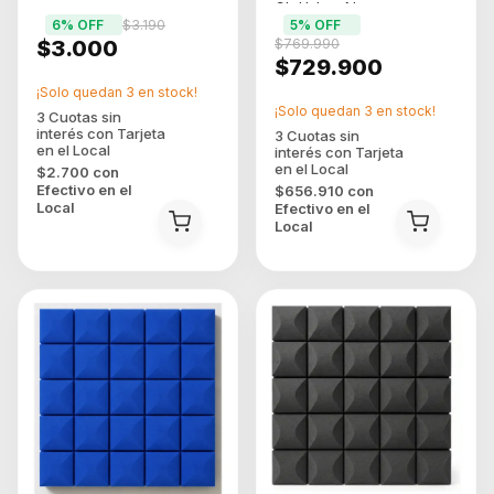
Ch Usb-c Negro
6
% OFF
$3.190
5
% OFF
$3.000
$769.990
$729.900
¡Solo quedan
3
en stock!
¡Solo quedan
3
en stock!
$2.700
con
Efectivo en el
$656.910
con
Local
Efectivo en el
Local