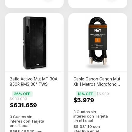
Bafle Activo Mut MT-30A
Cable Canon Canon Mut
850R RMS 30" TWS
Xlr 1 Metros Microfono
Profesional
36
% OFF
13
% OFF
$6.900
$983.000
$5.979
$631.659
$5.381,10
con
Efectivo en el
$568.493,10
con