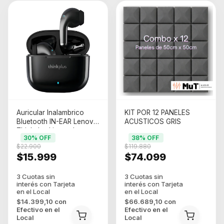
Auricular Inalambrico
KIT POR 12 PANELES
Bluetooth IN-EAR Lenovo
ACUSTICOS GRIS
Thinkplus Livepods
30
% OFF
38
% OFF
Lp40pro Negro
$22.900
$119.880
$15.999
$74.099
$14.399,10
con
$66.689,10
con
Efectivo en el
Efectivo en el
Local
Local