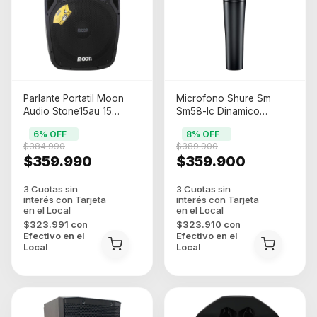
Parlante Portatil Moon
Microfono Shure Sm
Audio Stone15au 15
Sm58-lc Dinamico
Bluetooth Radio Negro
Cardioide Gris
6
% OFF
8
% OFF
480w
Oscuro/plateado
$384.990
$389.900
$359.990
$359.900
$323.991
con
$323.910
con
Efectivo en el
Efectivo en el
Local
Local