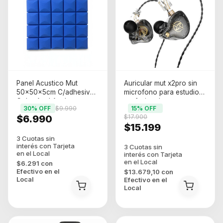
Panel Acustico Mut
Auricular mut x2pro sin
50x50x5cm C/adhesivo
microfono para estudios
Color Azul Azul
profesionales, gamer,
30
% OFF
$9.990
15
% OFF
show en vivos
$6.990
$17.900
$15.199
$6.291
con
Efectivo en el
$13.679,10
con
Local
Efectivo en el
Local