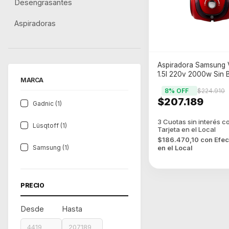
Desengrasantes
Aspiradoras
Aspiradora Samsung
1.5l 220v 2000w Sin B
MARCA
8
% OFF
$224.910
$207.189
Gadnic (1)
Lüsqtoff (1)
$186.470,10
con
Efec
Samsung (1)
en el Local
PRECIO
Desde
Hasta