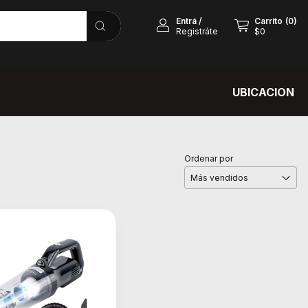
Entrá
/
Carrito
(
0
)
Registráte
$0
UBICACION
Ordenar por