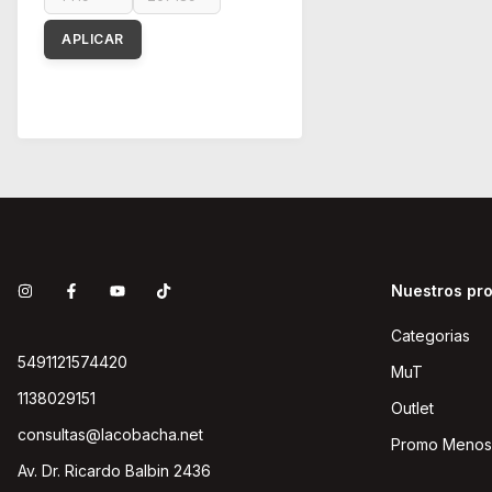
APLICAR
Nuestros pr
Categorias
5491121574420
MuT
1138029151
Outlet
consultas@lacobacha.net
Promo Menos
Av. Dr. Ricardo Balbin 2436