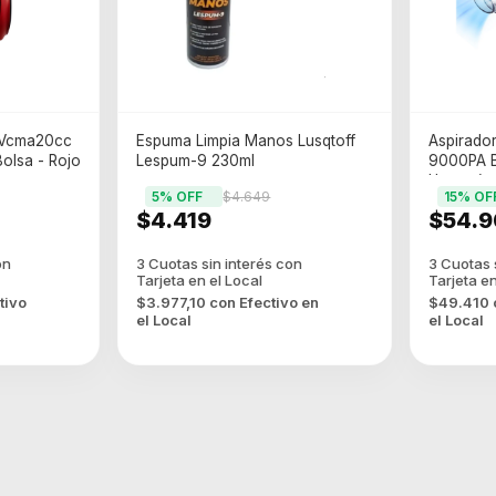
 Vcma20cc
Espuma Limpia Manos Lusqtoff
Aspirador
olsa - Rojo
Lespum-9 230ml
9000PA B
Hogar (a
5
% OFF
$4.649
15
% OF
$4.419
$54.9
tivo
$3.977,10
con
Efectivo en
$49.410
el Local
el Local