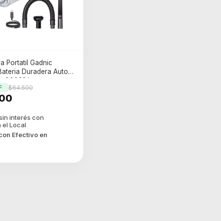
a Portatil Gadnic
ateria Duradera Auto
sp00032 )
F
$64.500
00
con
Efectivo en