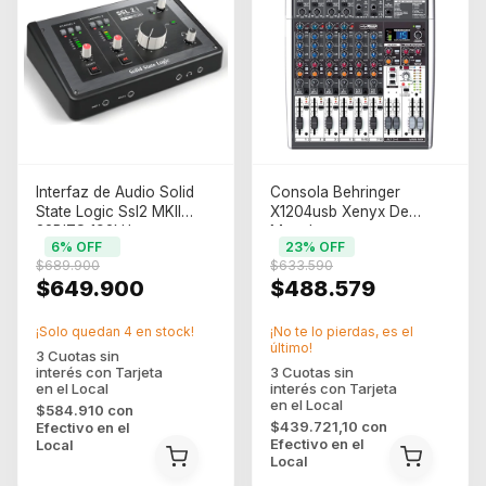
Interfaz de Audio Solid
Consola Behringer
State Logic Ssl2 MKII
X1204usb Xenyx De
32BITS 192kHz
Mezcla
6
% OFF
23
% OFF
$689.900
$633.590
$649.900
$488.579
¡Solo quedan
4
en stock!
¡No te lo pierdas, es el
último!
$584.910
con
$439.721,10
con
Efectivo en el
Efectivo en el
Local
Local