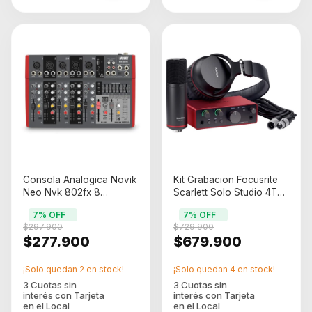
Consola Analogica Novik
Kit Grabacion Focusrite
Neo Nvk 802fx 8
Scarlett Solo Studio 4TH
Canales 2 Buses Con
Gen Interfaz Microfono
7
% OFF
7
% OFF
Efectos Y Phantom
Auricular
$297.900
$729.900
$277.900
$679.900
¡Solo quedan
2
en stock!
¡Solo quedan
4
en stock!