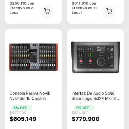
$250.110
con
$611.910
con
Efectivo en el
Efectivo en el
Local
Local
Consola Pasiva Novik
Interfaz De Audio Solid
Nvk-16m 16 Canales
State Logic Ssl2+ Mkii 32
Bits/192 Color Gris
5
% OFF
7
% OFF
Oscuro
$637.000
$834.900
$605.149
$779.900