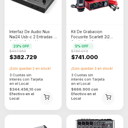
Interfaz De Audio Nux
Kit De Grabacion
Nai24 Usb-c 2 Entradas 4
Focusrite Scarlett 2i2
Salidas Color Negro
Studio 3ra Generaci
23
% OFF
5
% OFF
Color Rojo Rojo/negro
$497.660
$780.073
$382.729
$741.000
¡Solo quedan
2
en stock!
¡Solo quedan
3
en stock!
$344.456,10
con
$666.900
con
Efectivo en el
Efectivo en el
Local
Local