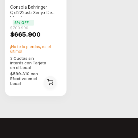
Consola Behringer
Qx1222usb Xenyx De
Mezcla
5
% OFF
$700.990
$665.900
¡No te lo pierdas, es el
último!
$599.310
con
Efectivo en el
Local