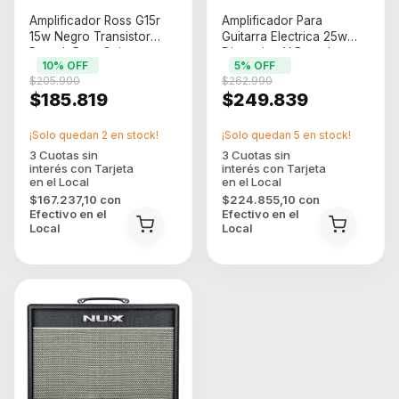
Amplificador Ross G15r
Amplificador Para
15w Negro Transistor
Guitarra Electrica 25w
Reverb Para Guitarra
Distorsion Y Reverb
10
% OFF
5
% OFF
Color Negro
$205.900
$262.990
$185.819
$249.839
¡Solo quedan
2
en stock!
¡Solo quedan
5
en stock!
$167.237,10
con
$224.855,10
con
Efectivo en el
Efectivo en el
Local
Local