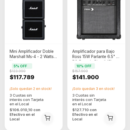
Mini Amplificador Doble
Amplificador para Bajo
Marshall Ms-4 - 2 Watts
Ross 15W Parlante 6.5" 4
Negro
EQ Entrada Plug (b15)
5
% OFF
10
% OFF
$123.990
$157.900
$117.789
$141.900
¡Solo quedan
2
en stock!
¡Solo quedan
3
en stock!
$106.010,10
con
$127.710
con
Efectivo en el
Efectivo en el
Local
Local