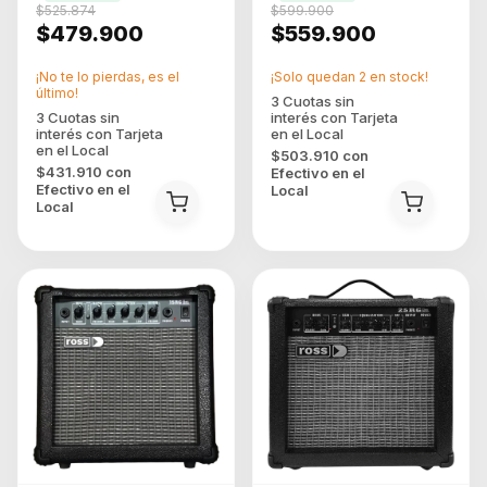
$525.874
$599.900
$479.900
$559.900
¡No te lo pierdas, es el
¡Solo quedan
2
en stock!
último!
$503.910
con
$431.910
con
Efectivo en el
Efectivo en el
Local
Local