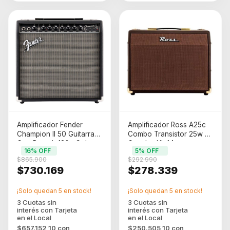
Amplificador Fender
Amplificador Ross A25c
Champion Il 50 Guitarra
Combo Transistor 25w 3
Con Reverb 120v Color
Canales Xlr Marron
16
% OFF
5
% OFF
Negro
$865.900
$292.990
$730.169
$278.339
¡Solo quedan
5
en stock!
¡Solo quedan
5
en stock!
$657.152,10
con
$250.505,10
con