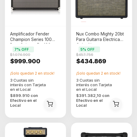
Amplificador Fender
Nux Combo Mighty 20bt
Champion Series 100
Para Guitarra Electrica
Para Guitarra De 100w
Color Negro
7
% OFF
5
% OFF
Color Negro/plata
$1.074.900
$457.756
$999.900
$434.869
¡Solo quedan
2
en stock!
¡Solo quedan
2
en stock!
$899.910
con
$391.382,10
con
Efectivo en el
Efectivo en el
Local
Local