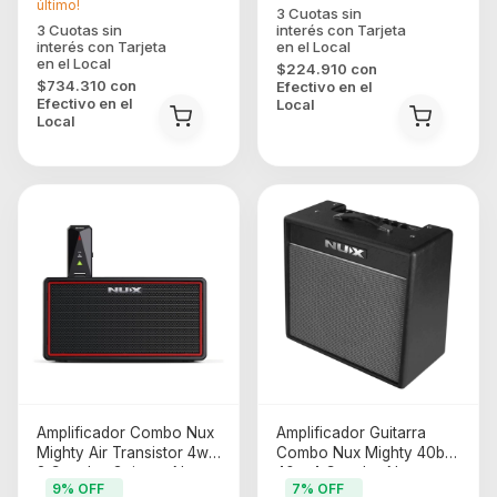
último!
$224.910
con
$734.310
con
Efectivo en el
Efectivo en el
Local
Local
Amplificador Combo Nux
Amplificador Guitarra
Mighty Air Transistor 4w
Combo Nux Mighty 40bt
3 Canales Guitarra Negro
40w 4 Canales Negro
9
% OFF
7
% OFF