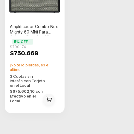
Amplificador Combo Nux
Mighty 60 Mkii Para
Guitarra Electrica 60w
5
% OFF
Gris
$790.174
$750.669
¡No te lo pierdas, es el
último!
$675.602,10
con
Efectivo en el
Local