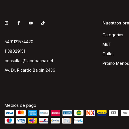
Nuestros pr
Categorias
5491121574420
MuT
1138029151
Outlet
consultas@lacobacha.net
Promo Menos
Av. Dr. Ricardo Balbin 2436
Medios de pago