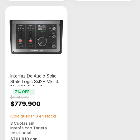
Interfaz De Audio Solid
State Logic Ssl2+ Mkii 32
Bits/192 Color Gris
7
% OFF
Oscuro
$834.900
$779.900
¡Solo quedan
3
en stock!
$701.910
con