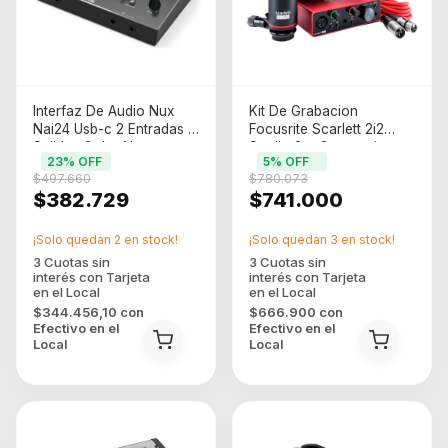
Interfaz De Audio Nux
Kit De Grabacion
Nai24 Usb-c 2 Entradas 4
Focusrite Scarlett 2i2
Salidas Color Negro
Studio 3ra Generaci
23
% OFF
5
% OFF
Color Rojo Rojo/negro
$497.660
$780.073
$382.729
$741.000
¡Solo quedan
2
en stock!
¡Solo quedan
3
en stock!
$344.456,10
con
$666.900
con
Efectivo en el
Efectivo en el
Local
Local