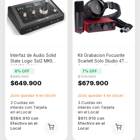
Interfaz de Audio Solid
Kit Grabacion Focusrite
State Logic Ssl2 MKII
Scarlett Solo Studio 4TH
32BITS 192kHz
Gen Interfaz Microfono
6
% OFF
7
% OFF
Auricular
$689.900
$729.900
$649.900
$679.900
¡Solo quedan
4
en stock!
¡Solo quedan
4
en stock!
$584.910
con
$611.910
con
Efectivo en el
Efectivo en el
Local
Local