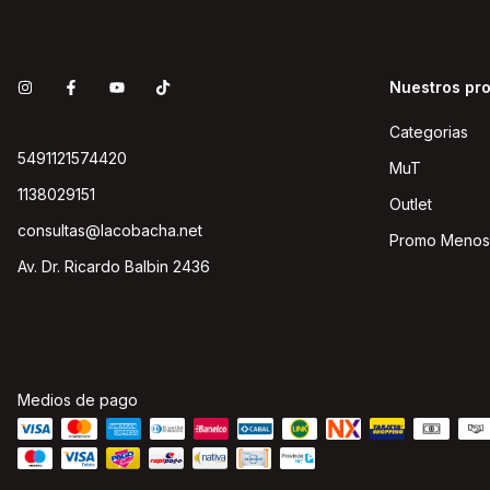
Nuestros pr
Categorias
5491121574420
MuT
1138029151
Outlet
consultas@lacobacha.net
Promo Menos
Av. Dr. Ricardo Balbin 2436
Medios de pago