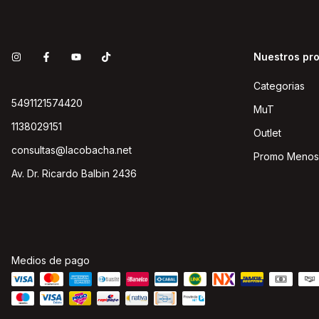
Nuestros pr
Categorias
5491121574420
MuT
1138029151
Outlet
consultas@lacobacha.net
Promo Menos
Av. Dr. Ricardo Balbin 2436
Medios de pago