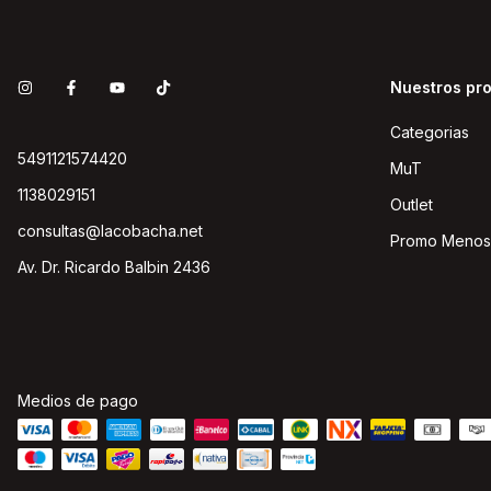
Nuestros pr
Categorias
5491121574420
MuT
1138029151
Outlet
consultas@lacobacha.net
Promo Menos
Av. Dr. Ricardo Balbin 2436
Medios de pago