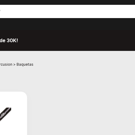
de 30K!
rcusion
>
Baquetas