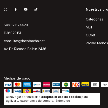
Nuestros pr
Categorias
5491121574420
MuT
1138029151
Outlet
consultas@lacobacha.net
Promo Menos
Av. Dr. Ricardo Balbin 2436
Medios de pago
Al navegar por este sitio
aceptás el uso de cookies
para
agilizar tu experiencia de compra.
Entendido