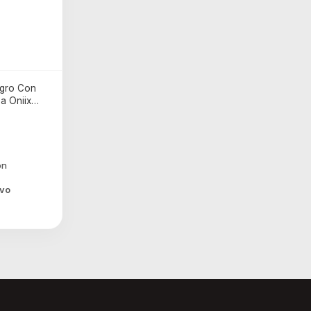
egro Con
a Oniix
ivo