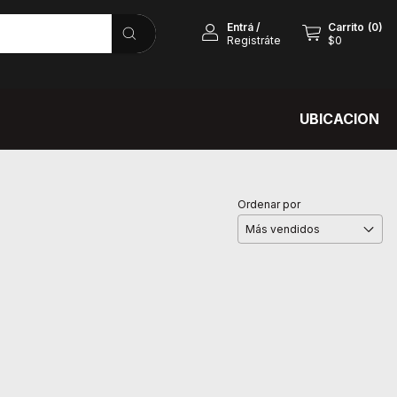
Entrá
/
Carrito
(
0
)
Registráte
$0
UBICACION
Ordenar por