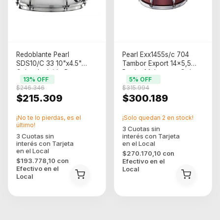
Redoblante Pearl
Pearl Exx1455s/c 704
SDS10/C 33 10"x4.5"
Tambor Export 14x5,5
Calpm Incluido Pure
Poplar Mahogany Color
13
% OFF
5
% OFF
White
Del Casco Black Cherry
$246.346
$315.994
Glitter
$215.309
$300.189
¡No te lo pierdas, es el
¡Solo quedan
2
en stock!
último!
$270.170,10
con
$193.778,10
con
Efectivo en el
Efectivo en el
Local
Local