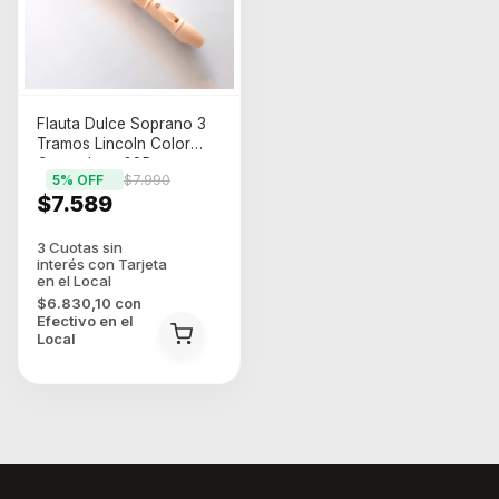
Flauta Dulce Soprano 3
Tramos Lincoln Color
Crema Lwre08P
5
% OFF
$7.990
C/limpiador Plastico
$7.589
Funda
$6.830,10
con
Efectivo en el
Local