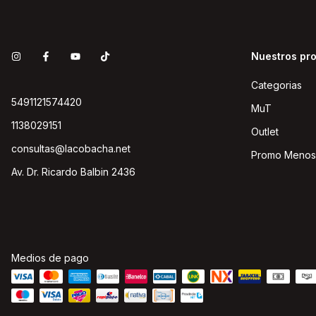
Nuestros pr
Categorias
5491121574420
MuT
1138029151
Outlet
consultas@lacobacha.net
Promo Menos
Av. Dr. Ricardo Balbin 2436
Medios de pago