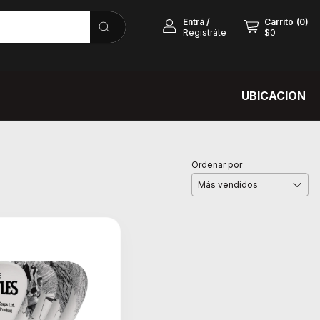
Entrá
/
Carrito
(
0
)
Registráte
$0
UBICACION
Ordenar por