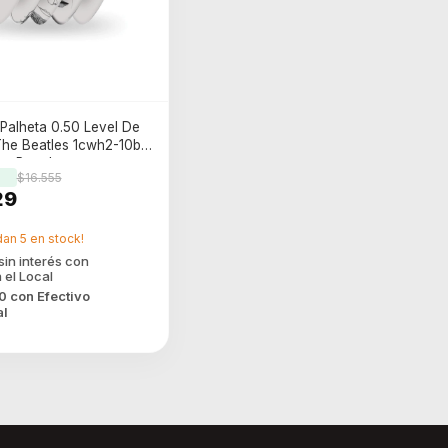
Palheta 0.50 Level De
The Beatles 1cwh2-10b1
as Para Instrumentos
$16.555
as
29
dan
5
en stock!
10
con
Efectivo
al