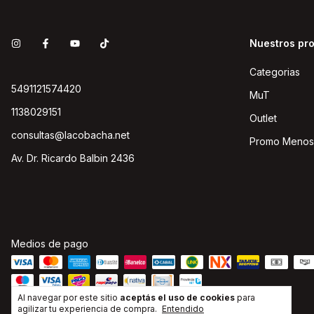
Nuestros pr
Categorias
5491121574420
MuT
1138029151
Outlet
consultas@lacobacha.net
Promo Menos
Av. Dr. Ricardo Balbin 2436
Medios de pago
Al navegar por este sitio
aceptás el uso de cookies
para
agilizar tu experiencia de compra.
Entendido