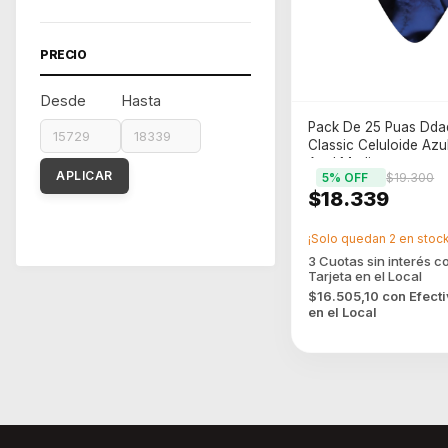
PRECIO
Desde
Hasta
Pack De 25 Puas Dda
Classic Celuloide Az
Azul Mediano
APLICAR
5
% OFF
$19.300
$18.339
¡Solo quedan
2
en stock
$16.505,10
con
Efect
en el Local