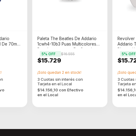
dario
Paleta The Beatles De Addario
Revolver 
ul De 70mm
1cwh4-10b3 Puas Multicolores
Addario 
Para Instrumentos De Cuerdas
Blanco U
5
% OFF
$16.555
5
% OFF
Uas Para Instrumentos De
De Cuerd
$15.729
$15.7
Cuerdas
!
¡Solo quedan
2
en stock!
¡Solo que
ivo
$14.156,10
con
Efectivo
$14.156,
en el Local
en el Loc