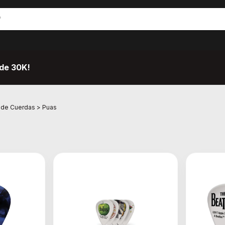
de 30K!
 de Cuerdas
>
Puas