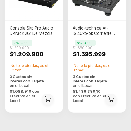
Consola Skp Pro Audio
Audio-technica At-
D-track 26r De Mezcla
lp140xp-bk Corriente
Domestica Negro
7
% OFF
5
% OFF
$1.299.000
$1.680.000
$1.209.900
$1.595.999
¡No te lo pierdas, es el
¡No te lo pierdas, es el
último!
último!
$1.088.910
con
$1.436.399,10
Efectivo en el
con
Efectivo en el
Local
Local