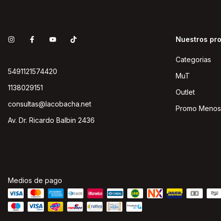
Nuestros pr
Categorias
5491121574420
MuT
1138029151
Outlet
consultas@lacobacha.net
Promo Menos
Av. Dr. Ricardo Balbin 2436
Medios de pago