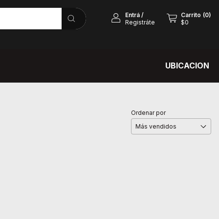
Entrá
/
Carrito
(
0
)
Registráte
$0
UBICACION
Ordenar por