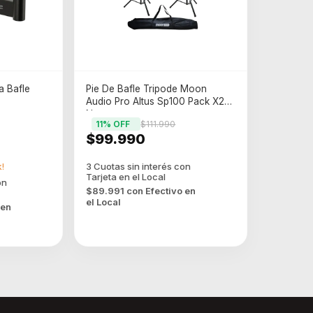
a Bafle
Pie De Bafle Tripode Moon
Audio Pro Altus Sp100 Pack X2
Negro
11
% OFF
$111.990
$99.990
!
$89.991
con
Efectivo en
el Local
 en