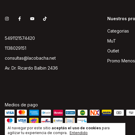
Nuestros pr
Categorias
5491121574420
MuT
1138029151
Outlet
consultas@lacobacha.net
Promo Menos
Av. Dr. Ricardo Balbin 2436
Medios de pago
Al navegar por este sitio
aceptás el uso de cookies
para
agilizar tu experiencia de compra.
Entendido