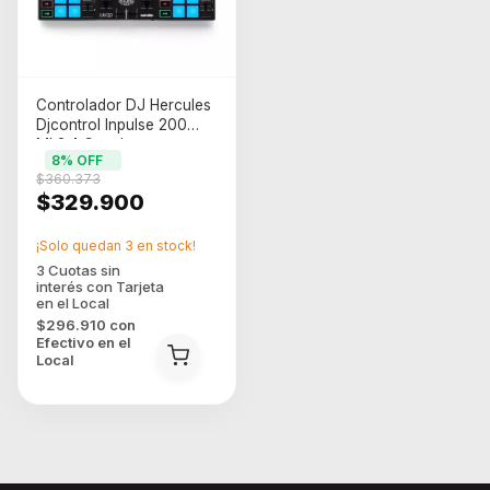
Controlador DJ Hercules
Djcontrol Inpulse 200
Mk3 4 Canales
8
% OFF
(INPULSE200)
$360.373
$329.900
¡Solo quedan
3
en stock!
$296.910
con
Efectivo en el
Local