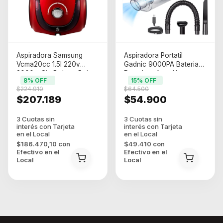
Aspiradora Samsung
Aspiradora Portatil
Vcma20cc 1.5l 220v
Gadnic 9000PA Bateria
2000w Sin Bolsa - Rojo
Duradera Auto Hogar
8
% OFF
15
% OFF
(asp00032 )
$224.910
$64.500
$207.189
$54.900
$186.470,10
con
$49.410
con
Efectivo en el
Efectivo en el
Local
Local