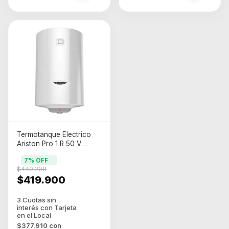
Termotanque Electrico
Ariston Pro 1 R 50 V
Blanco 50l
7
% OFF
$449.200
$419.900
$377.910
con