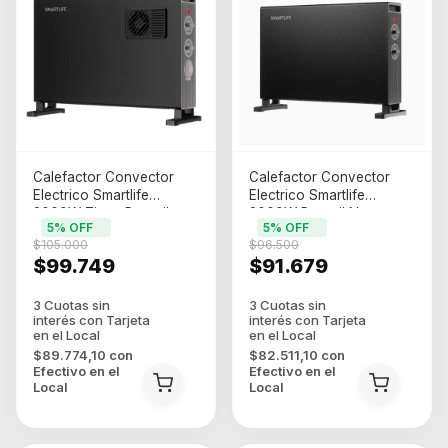
Calefactor Convector
Calefactor Convector
Electrico Smartlife
Electrico Smartlife
2000W Timer Portatil
2000W Portatil Negro
5
% OFF
5
% OFF
Negro (SL-CO2000FTPN)
(SL-CO2000PN)
$105.000
$96.500
$99.749
$91.679
$89.774,10
con
$82.511,10
con
Efectivo en el
Efectivo en el
Local
Local