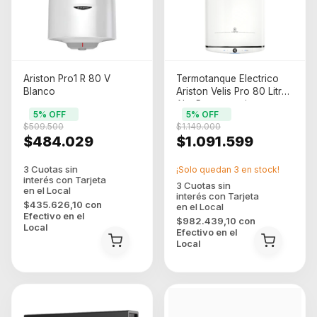
Ariston Pro1 R 80 V
Termotanque Electrico
Blanco
Ariston Velis Pro 80 Litros
Alta Recuperacion
5
% OFF
5
% OFF
(26333)
$509.500
$1.149.000
$484.029
$1.091.599
¡Solo quedan
3
en stock!
$435.626,10
con
Efectivo en el
$982.439,10
con
Local
Efectivo en el
Local