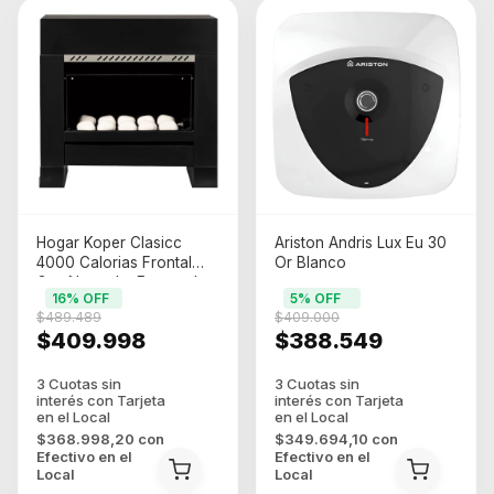
Hogar Koper Clasicc
Ariston Andris Lux Eu 30
4000 Calorias Frontal
Or Blanco
Gas Natural y Envasado
16
% OFF
5
% OFF
$489.489
$409.000
$409.998
$388.549
$368.998,20
con
$349.694,10
con
Efectivo en el
Efectivo en el
Local
Local