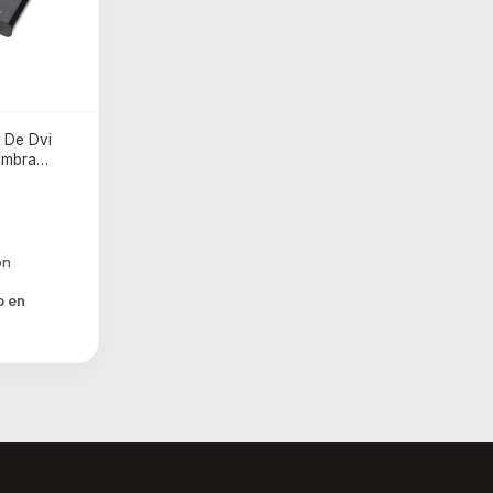
 De Dvi
embra
o en