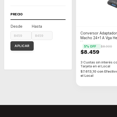
PRECIO
Desde
Hasta
Conversor Adaptador
Macho 24+1 A Vga H
Negro
APLICAR
5
% OFF
$8.900
$8.459
$7.613,10
con
Efectiv
el Local