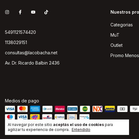
Nuestros pr
Categorias
5491121574420
MuT
1138029151
Outlet
consultas@lacobacha.net
Promo Menos
Av. Dr. Ricardo Balbin 2436
Medios de pago
Al navegar por este sitio
aceptás el uso de cookies
para
agilizar tu experiencia de compra.
Entendido