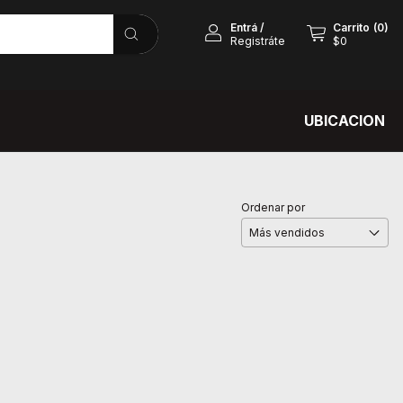
Entrá
/
Carrito
(
0
)
Registráte
$0
UBICACION
Ordenar por