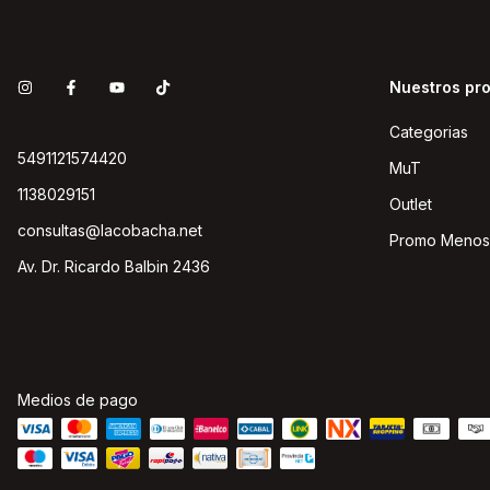
Nuestros pr
Categorias
5491121574420
MuT
1138029151
Outlet
consultas@lacobacha.net
Promo Menos
Av. Dr. Ricardo Balbin 2436
Medios de pago