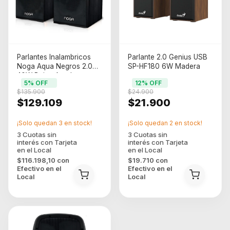
Parlantes Inalambricos
Parlante 2.0 Genius USB
Noga Aqua Negros 2.0
SP-HF180 6W Madera
40W Bajos Agudos
5
% OFF
12
% OFF
$135.900
$24.900
$129.109
$21.900
¡Solo quedan
3
en stock!
¡Solo quedan
2
en stock!
$116.198,10
con
$19.710
con
Efectivo en el
Efectivo en el
Local
Local