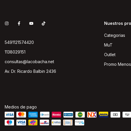
Nuestros pr
Categorias
5491121574420
MuT
1138029151
Outlet
consultas@lacobacha.net
Promo Menos
Av. Dr. Ricardo Balbin 2436
Medios de pago