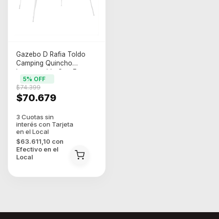
Gazebo D Rafia Toldo
Camping Quincho
Impermeable Con Estacas
5
% OFF
Color Blanco
$74.399
$70.679
$63.611,10
con
Efectivo en el
Local