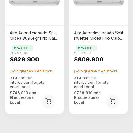
Aire Acondicionado Split
Aire Acondiccionado Split
Midea 3096Fgr Frio Calor
Inverter Midea Frio Calor
3200W Blanco
220V Blanco
6
% OFF
6
% OFF
$879.900
$859.900
$829.900
$809.900
¡Solo quedan
3
en stock!
¡Solo quedan
2
en stock!
$746.910
con
$728.910
con
Efectivo en el
Efectivo en el
Local
Local