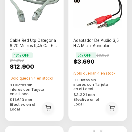
Cable Red Utp Categoria
Adaptador De Audio 3,5
6 20 Metros Rj45 Cat 6
H A Mic + Auricular
Ethernet Noga
13
% OFF
5
% OFF
$3.900
$14.900
$3.690
$12.900
¡Solo quedan
4
en stock!
¡Solo quedan
4
en stock!
$3.321
con
Efectivo en el
$11.610
con
Local
Efectivo en el
Local