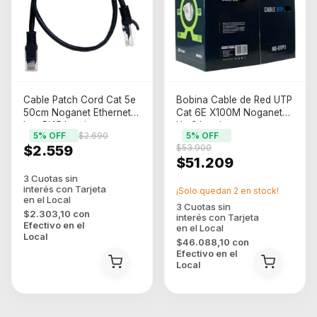
Cable Patch Cord Cat 5e
Bobina Cable de Red UTP
50cm Noganet Ethernet
Cat 6E X100M Noganet
Lan Rj45 Interior
Utp3 Interior
5
% OFF
$2.690
5
% OFF
$2.559
$53.900
$51.209
¡Solo quedan
2
en stock!
$2.303,10
con
Efectivo en el
Local
$46.088,10
con
Efectivo en el
Local