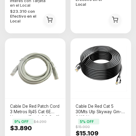
Local
$23.310
con
Efectivo en el
Local
Cable De Red Patch Cord
Cable De Red Cat 5
3 Metros Rj45 Cat 6E
30Mts Utp Skyway Gm-
Noganet (Patch 3.0 Cat6)
6419 Negro
9
% OFF
$4.290
5
% OFF
$3.890
$15.900
$15.109