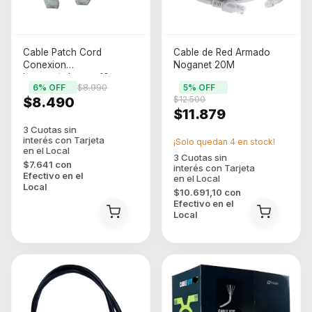
Cable Patch Cord
Cable de Red Armado
Conexion
Noganet 20M
Internet/ethernet 10mts
6
% OFF
$8.990
5
% OFF
Cat6 Rj45
$8.490
$12.500
$11.879
¡Solo quedan
4
en stock!
$7.641
con
Efectivo en el
Local
$10.691,10
con
Efectivo en el
Local