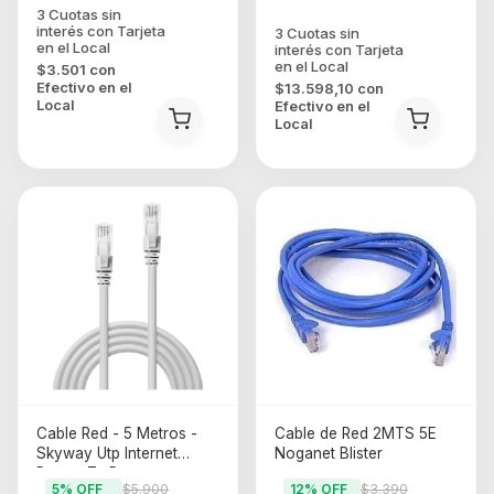
$3.501
con
Efectivo en el
$13.598,10
con
Local
Efectivo en el
Local
Cable Red - 5 Metros -
Cable de Red 2MTS 5E
Skyway Utp Internet
Noganet Blister
Router Tv Pc
5
% OFF
$5.900
12
% OFF
$3.390