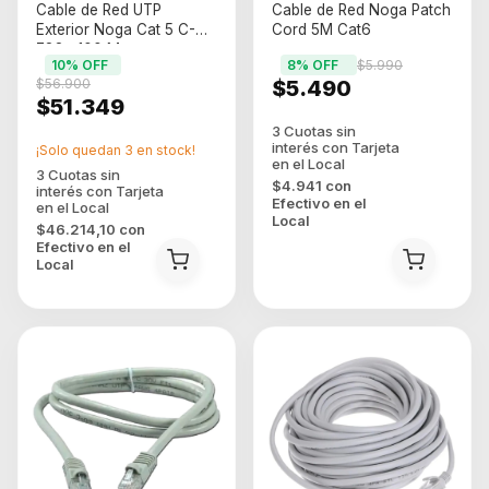
Cable de Red UTP
Cable de Red Noga Patch
Exterior Noga Cat 5 C-
Cord 5M Cat6
788e 100 M
10
% OFF
8
% OFF
$5.990
$56.900
$5.490
$51.349
¡Solo quedan
3
en stock!
$4.941
con
Efectivo en el
Local
$46.214,10
con
Efectivo en el
Local