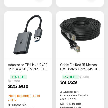
Adaptador TP-Link UA430
Cable De Red 15 Metros
USB-A a SD / Micro SD
Cat5 Patch Cord Rj45 Utp
(0417258)
Lan Ethernet
13
% OFF
5
% OFF
$9.500
$29.900
$9.029
$25.900
¡No te lo pierdas, es el
último!
$8.126,10
con
Efectivo en el