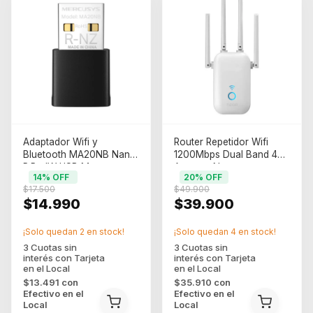
Adaptador Wifi y
Router Repetidor Wifi
Bluetooth MA20NB Nano
1200Mbps Dual Band 4
P.RedW USB Mercusys
Antenas Noga
14
% OFF
20
% OFF
AC650 + Bluetooth
$17.500
$49.900
(3401)
$14.990
$39.900
¡Solo quedan
2
en stock!
¡Solo quedan
4
en stock!
$13.491
con
$35.910
con
Efectivo en el
Efectivo en el
Local
Local