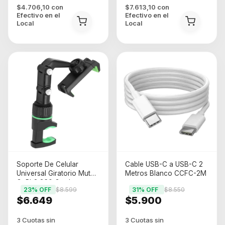
$4.706,10
con
$7.613,10
con
Efectivo en el
Efectivo en el
Local
Local
Soporte De Celular
Cable USB-C a USB-C 2
Universal Giratorio Mut
Metros Blanco CCFC-2M
GyPh2 360 Grados
23
% OFF
$8.599
31
% OFF
$8.550
Ajustable Plegable y
$6.649
$5.900
Flexible Negro