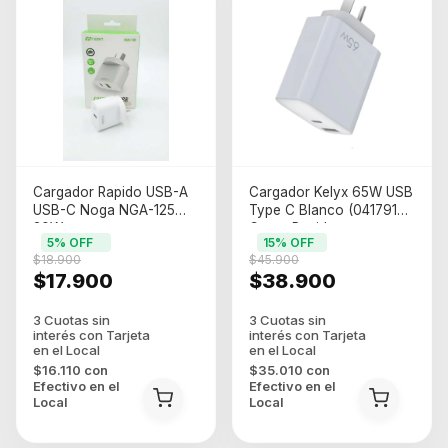
Cargador Rapido USB-A
Cargador Kelyx 65W USB
USB-C Noga NGA-125
Type C Blanco (0417914)
30W
Carga Rapida
5
% OFF
15
% OFF
$18.900
$45.900
$17.900
$38.900
$16.110
con
$35.010
con
Efectivo en el
Efectivo en el
Local
Local