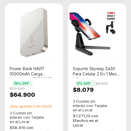
Power Bank HAVIT
Soporte Skyway Sa30
10000mAh Carga
Para Celular 2 En 1 Mesa
Inalambrica (PB5228T)
Y Pared
19
% OFF
5
% OFF
$8.500
$79.900
$8.079
$64.900
¡Solo quedan
5
en stock!
$7.271,10
con
Efectivo en el
Local
$58.410
con