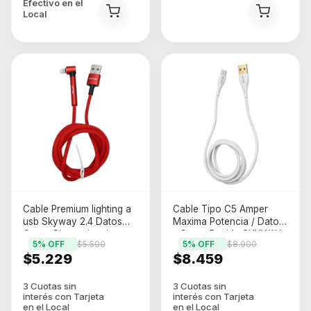
Efectivo en el
Local
Cable Premium lighting a
Cable Tipo C5 Amper
usb Skyway 2.4 Datos
Maxima Potencia / Datos
Carga Sincronizacion
- Carga Rapida SKYWAY
5
% OFF
$5.500
5
% OFF
$8.900
(GM-6605)
(GM-6606)
$5.229
$8.459