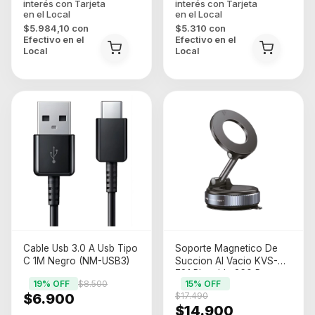
$5.984,10
con
$5.310
con
Efectivo en el
Efectivo en el
Local
Local
Cable Usb 3.0 A Usb Tipo
Soporte Magnetico De
C 1M Negro (NM-USB3)
Succion Al Vacio KVS-
781 Plegable 360 Para
19
% OFF
$8.500
15
% OFF
Autos (KVS-781)
$6.900
$17.490
$14.900