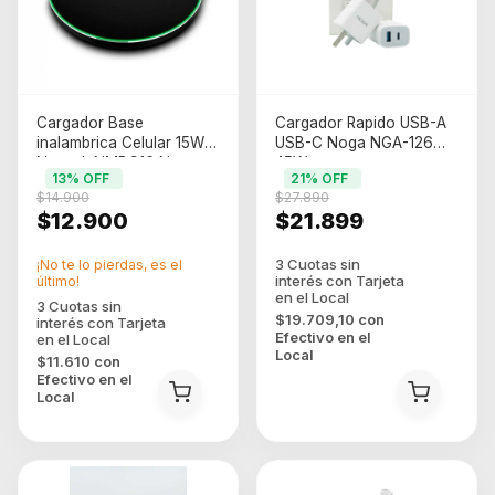
Cargador Base
Cargador Rapido USB-A
inalambrica Celular 15W
USB-C Noga NGA-126
Netmak NMBC16 Negro
45W
13
% OFF
21
% OFF
(NM-BC16)
$14.900
$27.890
$12.900
$21.899
¡No te lo pierdas, es el
último!
$19.709,10
con
Efectivo en el
Local
$11.610
con
Efectivo en el
Local