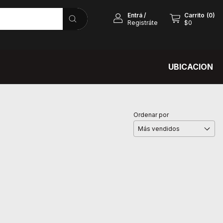
Entrá
/
Carrito
(
0
)
Registráte
$0
UBICACION
Ordenar por