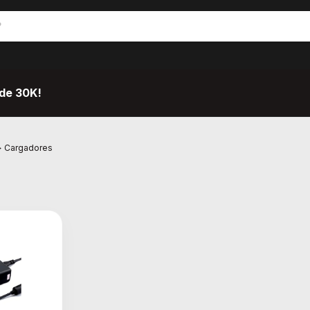
de 30K!
>
Cargadores