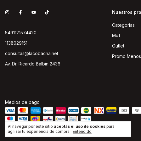
Nuestros pr
Categorias
5491121574420
MuT
1138029151
Outlet
consultas@lacobacha.net
Promo Menos
Av. Dr. Ricardo Balbin 2436
Medios de pago
Al navegar por este sitio
aceptás el uso de cookies
para
agilizar tu experiencia de compra.
Entendido