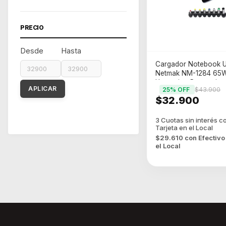
PRECIO
Desde
Hasta
Cargador Notebook U
Netmak NM-1284 65W
Utomatico Proteccion
APLICAR
25
% OFF
$43.900
Temperatura Sobreca
$32.900
$29.610
con
Efectivo
el Local