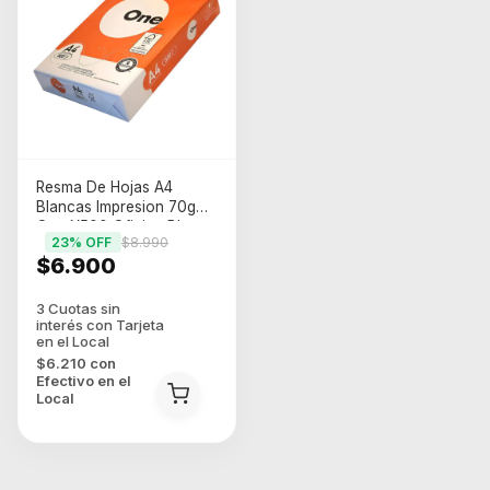
Resma De Hojas A4
Blancas Impresion 70g
One X500 Oficina Blanco
23
% OFF
$8.990
$6.900
$6.210
con
Efectivo en el
Local