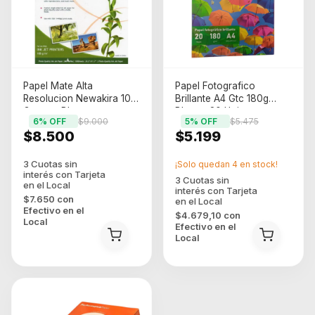
Papel Mate Alta
Papel Fotografico
Resolucion Newakira 108
Brillante A4 Gtc 180g
Gramos Blanco
Blanco 20 Hojas
6
% OFF
$9.000
5
% OFF
$5.475
$8.500
$5.199
¡Solo quedan
4
en stock!
$7.650
con
Efectivo en el
$4.679,10
con
Local
Efectivo en el
Local