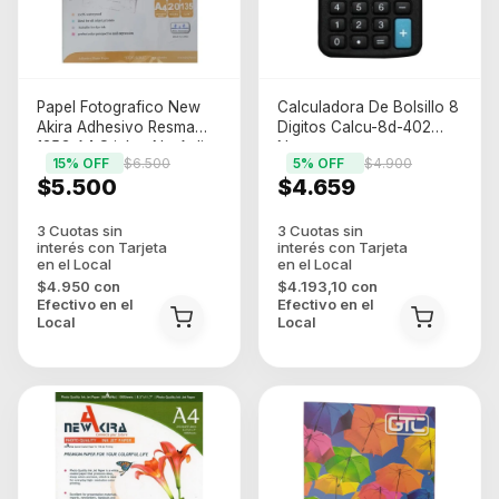
Papel Fotografico New
Calculadora De Bolsillo 8
Akira Adhesivo Resma
Digitos Calcu-8d-402
135G A4 Sticker No Aplica
Negro
15
% OFF
$6.500
5
% OFF
$4.900
$5.500
$4.659
$4.950
con
$4.193,10
con
Efectivo en el
Efectivo en el
Local
Local