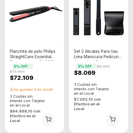
Planchita de pelo Philips
Set 2 Alicates Para Uas
StraightCare Essential
Lima Manicuria Pedicuria
Thermoprotect BHS376
Acero Inox Plateado
5
% OFF
5
% OFF
$8.490
negra y rosa
$75.900
$8.069
$72.109
¡Solo quedan
4
en stock!
$7.262,10
con
Efectivo en el
Local
$64.898,10
con
Efectivo en el
Local