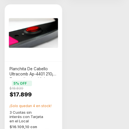
Planchita De Cabello
Ultracomb Ap-4401 210¡c
Tourmaline Ion Violeta
5
% OFF
$18.839
$17.899
¡Solo quedan
4
en stock!
$16.109,10
con