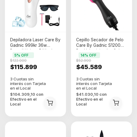
Depiladora Laser Care By
Cepillo Secador de Pelo
Gadnic 999kr 36w
Care By Gadnic S1200
Portatil Unisex 5 Niveles
Pro Voluminizador Calor
5
% OFF
14
% OFF
(DEPI0017)
2 En 1 (SECA0003)
$122.000
$52.900
$115.899
$45.589
$104.309,10
con
$41.030,10
con
Efectivo en el
Efectivo en el
Local
Local