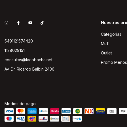
Nuestros pr
Categorias
5491121574420
MuT
1138029151
Outlet
consultas@lacobacha.net
Promo Menos
Av. Dr. Ricardo Balbin 2436
Medios de pago