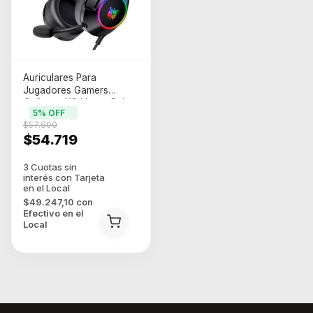
Auriculares Para
Jugadores Gamers
Onikuma K9 Negro Rgb
5
% OFF
Color Negro/rgb
$57.600
$54.719
$49.247,10
con
Efectivo en el
Local