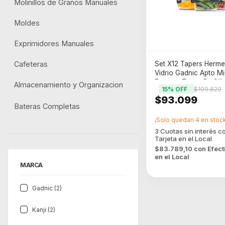
Molinillos de Granos Manuales
Moldes
Exprimidores Manuales
Cafeteras
Set X12 Tapers Herme
Vidrio Gadnic Apto M
Freezer Tapas Pp Sili
Almacenamiento y Organizacion
15
% OFF
$109.829
$93.099
Bateras Completas
¡Solo quedan
4
en stock
$83.789,10
con
Efect
en el Local
MARCA
Gadnic (2)
Kanji (2)