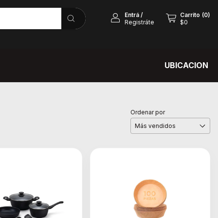
Entrá
/
Carrito
(
0
)
Registráte
$0
UBICACION
Ordenar por