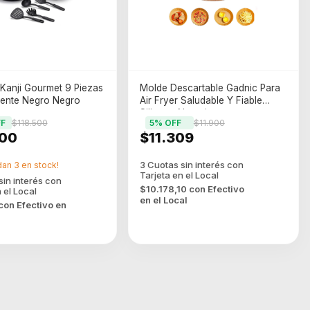
 Kanji Gourmet 9 Piezas
Molde Descartable Gadnic Para
rente Negro Negro
Air Fryer Saludable Y Fiable
Silicona Naranja
F
$118.500
5
% OFF
$11.900
00
$11.309
dan
3
en stock!
$10.178,10
con
Efectivo
en el Local
con
Efectivo en