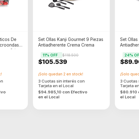
ticos De
Set Ollas Kanji Gourmet 9 Piezas
Set Ollas
icroondas
Antiadherente Crema Crema
Antiadhe
cona Gris
11
% OFF
$118.500
24
% OF
$105.539
$89.9
!
¡Solo quedan
2
en stock!
¡Solo que
ivo
$94.985,10
con
Efectivo
$80.910
en el Local
el Local