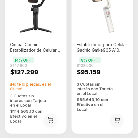
Gimbal Gadnic
Estabilizador para Celular
Estabilizador de Celular
Gadnic Gmke965 A10
Seguimiento Facial
Gimbal Deportivo (4141)
14
% OFF
8
% OFF
(gim00013)
(gim00011)
$147.900
$102.900
$127.299
$95.159
¡No te lo pierdas, es el
último!
$85.643,10
con
Efectivo en el
Local
$114.569,10
con
Efectivo en el
Local