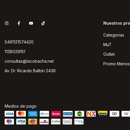
Nuestros pr
Categorias
5491121574420
MuT
1138029151
Outlet
consultas@lacobacha.net
Promo Menos
Av. Dr. Ricardo Balbin 2436
Medios de pago