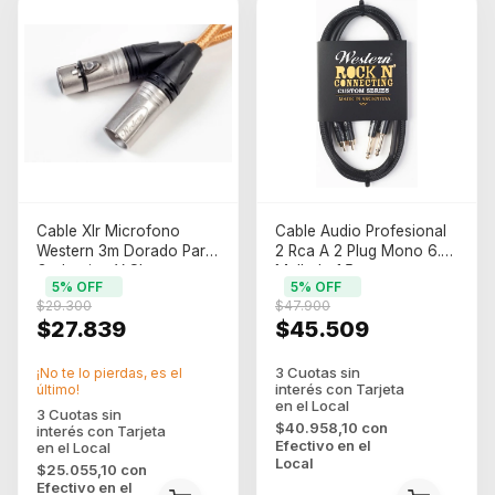
Cable Xlr Microfono
Cable Audio Profesional
Western 3m Dorado Para
2 Rca A 2 Plug Mono 6.5
Grabacion Y Shows
Mallado 1.5m
5
% OFF
5
% OFF
$29.300
$47.900
$27.839
$45.509
¡No te lo pierdas, es el
último!
$40.958,10
con
Efectivo en el
Local
$25.055,10
con
Efectivo en el