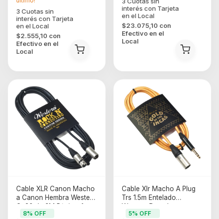
último!
$23.075,10
con
Efectivo en el
$2.555,10
con
Local
Efectivo en el
Local
Cable XLR Canon Macho
Cable Xlr Macho A Plug
a Canon Hembra Western
Trs 1.5m Entelado
Cc30 de 3M P/microfono
Western Dorado
8
% OFF
5
% OFF
Balanceado