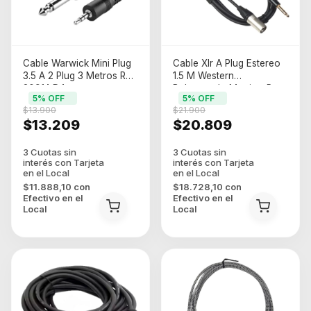
Cable Warwick Mini Plug
Cable Xlr A Plug Estereo
3.5 A 2 Plug 3 Metros Rcl
1.5 M Western
20914 D4
Balanceado Monitor P
5
% OFF
5
% OFF
$13.900
$21.900
$13.209
$20.809
$11.888,10
con
$18.728,10
con
Efectivo en el
Efectivo en el
Local
Local