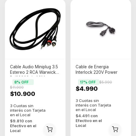
Cable Audio Miniplug 3.5
Cable de Energia
Estereo 2 RCA Warwick
Interlock 220V Power
Rcl20903 de 1.8M
8
% OFF
17
% OFF
$5.990
Profesional
$11.900
$4.990
$10.900
$4.491
con
Efectivo en el
$9.810
con
Local
Efectivo en el
Local