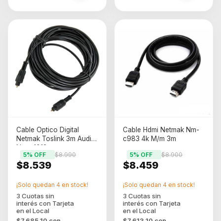
Cable Optico Digital
Cable Hdmi Netmak Nm-
Netmak Toslink 3m Audio
c983 4k M/m 3m
Nm-c1013
5
% OFF
$8.990
5
% OFF
$8.900
$8.539
$8.459
¡Solo quedan
4
en stock!
¡Solo quedan
4
en stock!
$7.685,10
con
$7.613,10
con