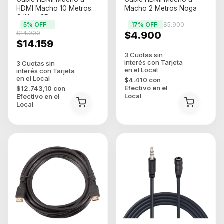
HDMI Macho 10 Metros
Macho 2 Metros Noga
C/filtro 3D
5
% OFF
17
% OFF
$5.900
$14.900
$4.900
$14.159
$4.410
con
Efectivo en el
$12.743,10
con
Local
Efectivo en el
Local