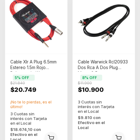
Cable Xlr A Plug 6.5mm
Cable Warwick Rcl20933
Estereo 1.5m Rojo
Dos Rca A Dos Plug
Balanceado Western
Mono 6,5mm
5
% OFF
8
% OFF
$21.840
$11.900
$20.749
$10.900
¡No te lo pierdas, es el
último!
$9.810
con
Efectivo en el
Local
$18.674,10
con
Efectivo en el
Local