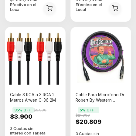
Efectivo en el
Efectivo en el
Local
Local
Cable 3 RCA a 3 RCA 2
Cable Para Microfono Dr
Metros Arwen C-36 2M
Robert By Western
Balanceado Xlr A Xlr 3
35
% OFF
$5.990
5
% OFF
Metros
$3.900
$21.900
$20.809