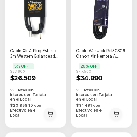
Cable Xlr A Plug Estereo
Cable Warwick Rcl30309
3m Western Balanceado
Canon Xlr Hembra A
Para Monitores
Macho 9metros
5
% OFF
26
% OFF
$27.900
$47.500
$26.509
$34.990
$23.858,10
con
$31.491
con
Efectivo en el
Efectivo en el
Local
Local