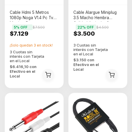
Cable Hdmi 5 Metros
Cable Alargue Miniplug
1080p Noga V1.4 Pc Tv
3.5 Macho Hembra
Monitor 5m
Calidad Auricular 3m
5
% OFF
$7.500
22
% OFF
$4.500
$7.129
$3.500
¡Solo quedan
3
en stock!
$3.150
con
Efectivo en el
$6.416,10
con
Local
Efectivo en el
Local