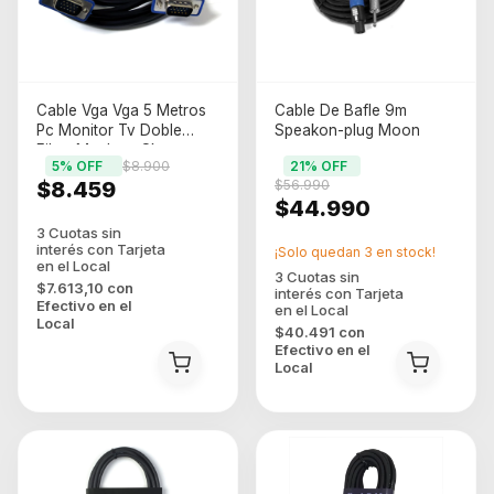
Cable Vga Vga 5 Metros
Cable De Bafle 9m
Pc Monitor Tv Doble
Speakon-plug Moon
Filtro Macho - Skyway
5
% OFF
$8.900
21
% OFF
$8.459
$56.990
$44.990
¡Solo quedan
3
en stock!
$7.613,10
con
Efectivo en el
Local
$40.491
con
Efectivo en el
Local