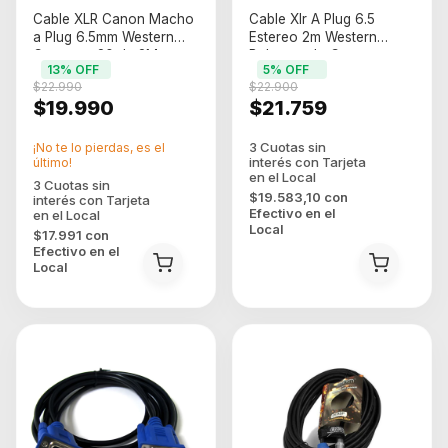
Cable XLR Canon Macho
Cable Xlr A Plug 6.5
a Plug 6.5mm Western
Estereo 2m Western
Cmptrstxg20 de 2M
Balanceado Canon
13
% OFF
5
% OFF
Negro
$22.990
$22.900
$19.990
$21.759
¡No te lo pierdas, es el
último!
$19.583,10
con
Efectivo en el
Local
$17.991
con
Efectivo en el
Local