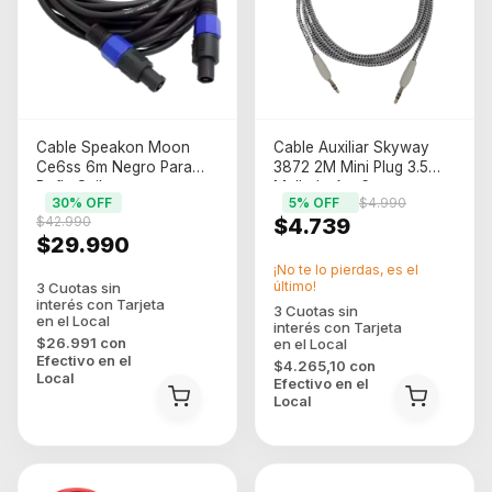
Cable Speakon Moon
Cable Auxiliar Skyway
Ce6ss 6m Negro Para
3872 2M Mini Plug 3.5
Bafle Spikon
Mallado Aux6
30
% OFF
5
% OFF
$4.990
$42.990
$4.739
$29.990
¡No te lo pierdas, es el
último!
$26.991
con
Efectivo en el
$4.265,10
con
Local
Efectivo en el
Local