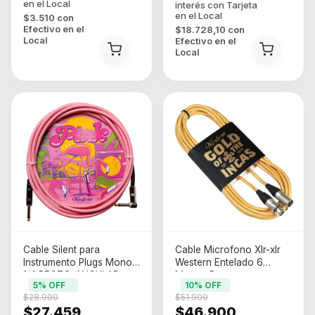
$3.510
con
Efectivo en el
$18.728,10
con
Local
Efectivo en el
Local
Cable Silent para
Cable Microfono Xlr-xlr
Instrumento Plugs Mono
Western Entelado 6
1/4 RECTO-ANGULAR
Metros P
5
% OFF
10
% OFF
Western Capuchon
$28.900
$51.900
Cromado Rosa 3 MTS
$27.459
$46.900