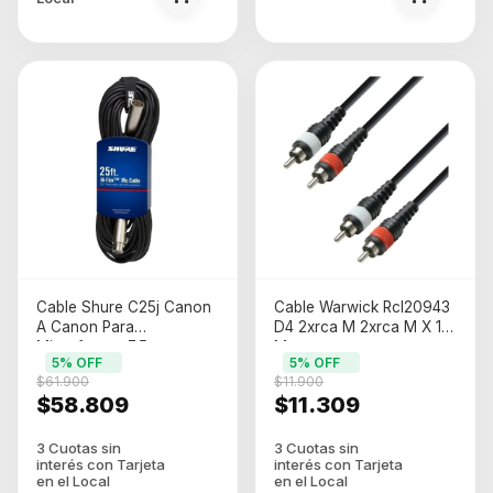
Cable Shure C25j Canon
Cable Warwick Rcl20943
A Canon Para
D4 2xrca M 2xrca M X 1,8
Microfonos, 7,5metros
Metros
5
% OFF
5
% OFF
$61.900
$11.900
$58.809
$11.309