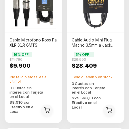
Cable Microfono Ross Pa
Cable Audio Mini Plug
XLR-XLR 6MTS
Macho 3.5mm a Jack
Balanceado Conector
Hembra 3.5mm Western
16
% OFF
5
% OFF
Metalico (c-cc-6m)
de 3M (3.5minijack30)
$11.790
$29.900
$9.900
$28.409
¡No te lo pierdas, es el
¡Solo quedan
5
en stock!
último!
$25.568,10
con
$8.910
con
Efectivo en el
Efectivo en el
Local
Local