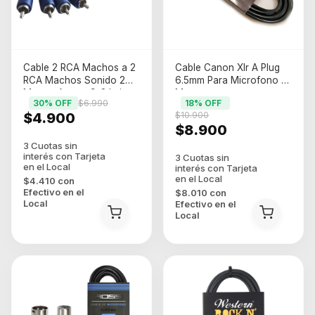
Cable 2 RCA Machos a 2
Cable Canon Xlr A Plug
RCA Machos Sonido 2
6.5mm Para Microfono 6
Metros Arwen C-2 Lujo
Metros
30
% OFF
$6.990
18
% OFF
2M
$4.900
$10.900
$8.900
$4.410
con
Efectivo en el
$8.010
con
Local
Efectivo en el
Local