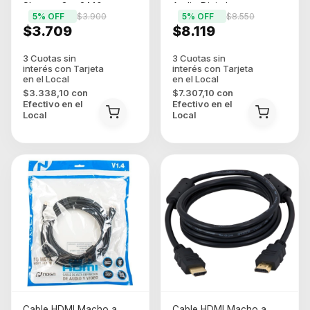
Skyway Gm-3440
Audio Digital
5
% OFF
$3.900
5
% OFF
$8.550
$3.709
$8.119
$3.338,10
con
$7.307,10
con
Efectivo en el
Efectivo en el
Local
Local
Cable HDMI Macho a
Cable HDMI Macho a