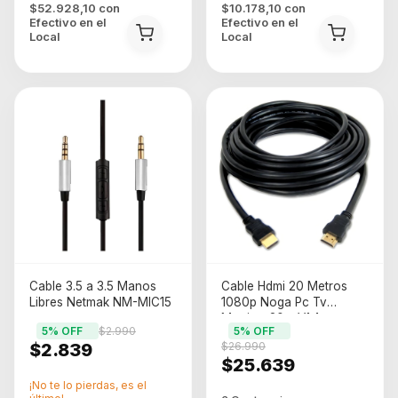
$52.928,10
con
$10.178,10
con
Efectivo en el
Efectivo en el
Local
Local
Cable 3.5 a 3.5 Manos
Cable Hdmi 20 Metros
Libres Netmak NM-MIC15
1080p Noga Pc Tv
Monitor 20m V1.4
5
% OFF
$2.990
5
% OFF
$2.839
$26.990
$25.639
¡No te lo pierdas, es el