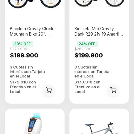
Bicicleta Gravity Glock
Bicicleta Mtb Gravity
Mountain Bike 29"
Dank R29 21v 19 Amarilla
Aluminio 21 Vel. Cambios
/ Gris Amarillo 19
29
% OFF
24
% OFF
Saiguan Color Naranja
$279.900
$262.900
(GR-BMGGNN1
$199.900
$199.900
$179.910
con
$179.910
con
Efectivo en el
Efectivo en el
Local
Local