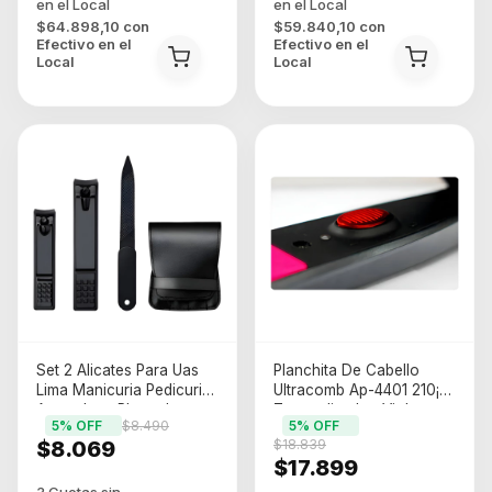
$64.898,10
con
$59.840,10
con
Efectivo en el
Efectivo en el
Local
Local
Set 2 Alicates Para Uas
Planchita De Cabello
Lima Manicuria Pedicuria
Ultracomb Ap-4401 210¡c
Acero Inox Plateado
Tourmaline Ion Violeta
5
% OFF
$8.490
5
% OFF
$8.069
$18.839
$17.899