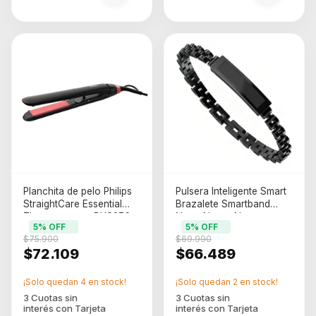
Planchita de pelo Philips
Pulsera Inteligente Smart
StraightCare Essential
Brazalete Smartband
Thermoprotect BHS376
Noga Negro Negro
5
% OFF
5
% OFF
negra y rosa
$75.900
$69.990
$72.109
$66.489
¡Solo quedan
4
en stock!
¡Solo quedan
2
en stock!