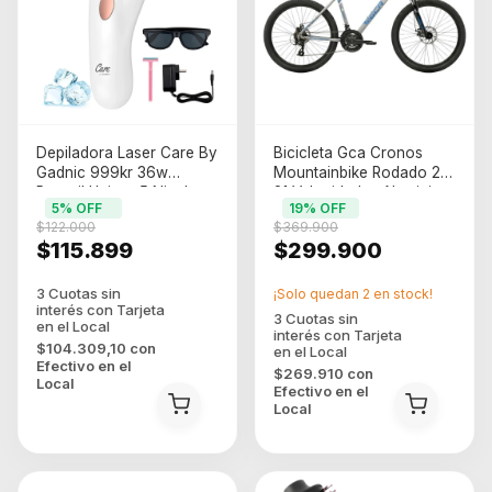
Depiladora Laser Care By
Bicicleta Gca Cronos
Gadnic 999kr 36w
Mountainbike Rodado 29
Portatil Unisex 5 Niveles
21 Velocidades Aluminio
5
% OFF
19
% OFF
(DEPI0017)
Azul/Plata
$122.000
$369.900
$115.899
$299.900
¡Solo quedan
2
en stock!
$104.309,10
con
Efectivo en el
$269.910
con
Local
Efectivo en el
Local