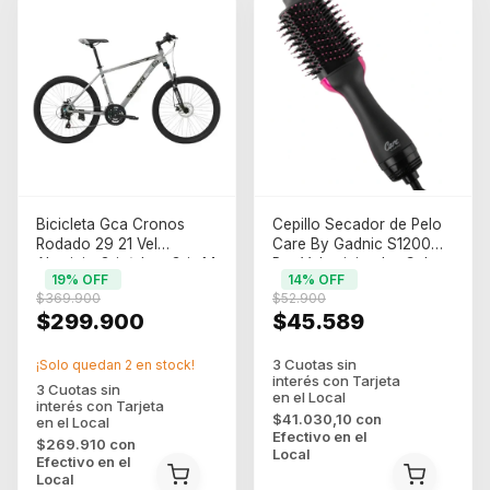
Bicicleta Gca Cronos
Cepillo Secador de Pelo
Rodado 29 21 Vel
Care By Gadnic S1200
Aluminio Gris/plata Gris M
Pro Voluminizador Calor
19
% OFF
14
% OFF
2 En 1 (SECA0003)
$369.900
$52.900
$299.900
$45.589
¡Solo quedan
2
en stock!
$41.030,10
con
Efectivo en el
$269.910
con
Local
Efectivo en el
Local