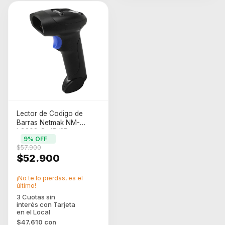
Lector de Codigo de
Barras Netmak NM-
LC308 Qr 1D/2D
9
% OFF
Inalambrico
$57.900
$52.900
¡No te lo pierdas, es el
último!
$47.610
con