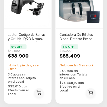
Lector Codigo de Barras
Contadora De Billetes
y Qr Usb 1D/2D Netmak
Global Detecta Pesos
Negro (NM-LC207)
Dolares Falsos
9
% OFF
5
% OFF
$42.900
$89.900
$38.900
$85.409
¡No te lo pierdas, es el
¡Solo quedan
3
en stock!
último!
$76.868,10
con
$35.010
con
Efectivo en el
Efectivo en el
Local
Local