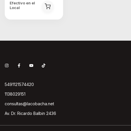
Efectivo en el
Local
5491121574420
1138029151
consultas@lacobacha.net
Av. Dr. Ricardo Balbin 2436