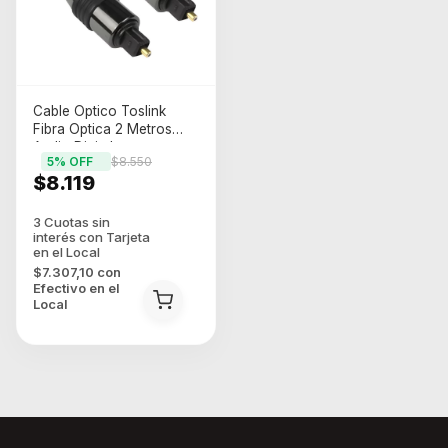
Cable Optico Toslink
Fibra Optica 2 Metros
Audio Digital
5
% OFF
$8.550
$8.119
$7.307,10
con
Efectivo en el
Local