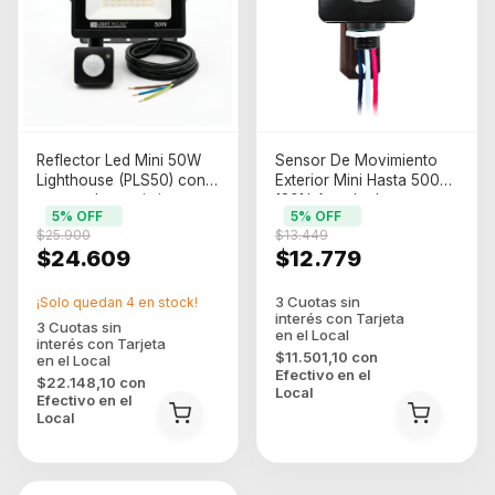
Reflector Led Mini 50W
Sensor De Movimiento
Lighthouse (PLS50) con
Exterior Mini Hasta 500w
sensor de movimiento
120¼ Apto Led
5
% OFF
5
% OFF
$25.900
$13.449
$24.609
$12.779
¡Solo quedan
4
en stock!
$11.501,10
con
Efectivo en el
$22.148,10
con
Local
Efectivo en el
Local