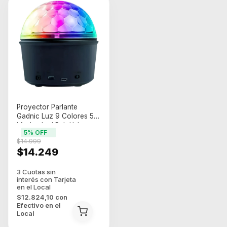
Proyector Parlante
Gadnic Luz 9 Colores 5
Modos Led Rgb Usb
5
% OFF
Color De La Estructura
$14.999
Negro
$14.249
$12.824,10
con
Efectivo en el
Local