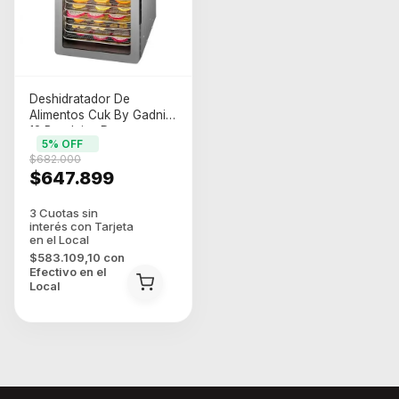
Deshidratador De
Alimentos Cuk By Gadnic
12 Bandejas Desmont
5
% OFF
Plateado
$682.000
$647.899
$583.109,10
con
Efectivo en el
Local